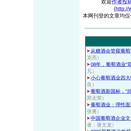
欢迎
作者投
(http:/
本网刊登的文章均仅
从糖酒会管窥葡萄
克亮）
08年，葡萄酒业“
凡）
小心葡萄酒业四大
良）
葡萄酒新国标，“欣
郑太荣）
葡萄酒业：理性面
张勇）
中国葡萄酒企业文
者：唐文龙）