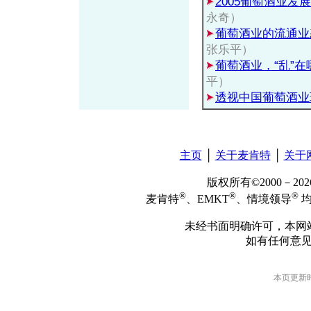
2005葡萄酒业发
永奇）
葡萄酒业的流通业
张乐平）
葡萄酒业，“乱”在
平）
透视中国葡萄酒业
主页
│
关于麦肯特
│
关于
版权所有©2000－2
®
®
®
麦肯特
、EMKT
、情境领导
均
未经书面明确许可，本网
如有任何意
本页更新时间: