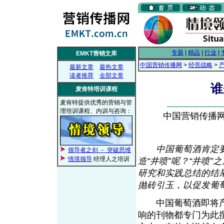
专题
|
精品
|
行业
|
EMKT营销文库
中国营销传播网
>
经营战略
>
最新文章
最热文章
读者推荐
全部文章
谁
麦肯特培训课程
麦肯特提供优秀的营销与管
理培训课程、内训与咨询：
中国营销传播网， 
中国葡萄酒肯定要
领导者之剑 － 突破思维
情境领导
经理人之培训
造“井喷”呢？“井喷
研究和实践总结的结
抛砖引玉，以促发葡萄
中国葡萄酒即将产生
响的刊物都专门为此