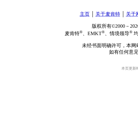
主页
│
关于麦肯特
│
关于
版权所有©2000－2
®
®
®
麦肯特
、EMKT
、情境领导
均
未经书面明确许可，本网
如有任何意
本页更新时间: