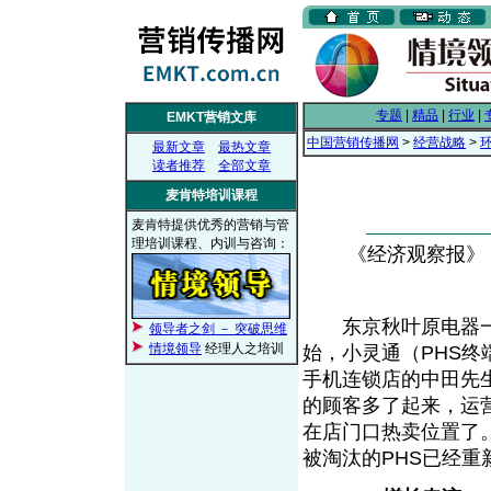
专题
|
精品
|
行业
|
EMKT营销文库
中国营销传播网
>
经营战略
>
最新文章
最热文章
读者推荐
全部文章
麦肯特培训课程
麦肯特提供优秀的营销与管
理培训课程、内训与咨询：
《经济观察报》， 2
东京秋叶原电器一条
领导者之剑 － 突破思维
情境领导
经理人之培训
始，小灵通（PHS
手机连锁店的中田先
的顾客多了起来，运
在店门口热卖位置了
被淘汰的PHS已经重