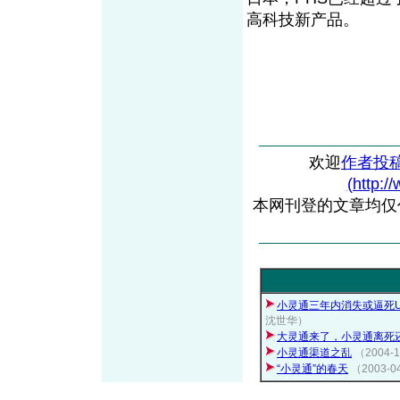
高科技新产品。
欢迎
作者投
(http:/
本网刊登的文章均仅
小灵通三年内消失或逼死U
沈世华）
大灵通来了，小灵通离死
小灵通渠道之乱
（2004-1
“小灵通”的春天
（2003