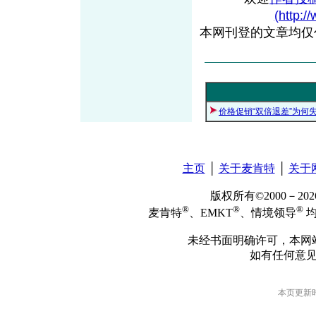
(http:/
本网刊登的文章均仅
价格促销“双倍退差”为何
主页
│
关于麦肯特
│
关于
版权所有©2000－2
®
®
®
麦肯特
、EMKT
、情境领导
均
未经书面明确许可，本网
如有任何意
本页更新时间: