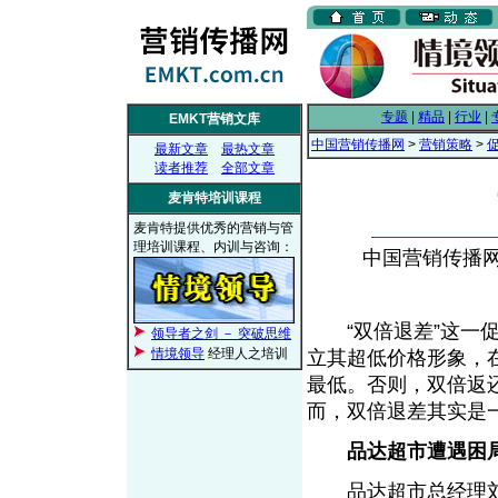
专题
|
精品
|
行业
|
EMKT营销文库
中国营销传播网
>
营销策略
>
最新文章
最热文章
读者推荐
全部文章
麦肯特培训课程
麦肯特提供优秀的营销与管
理培训课程、内训与咨询：
中国营销传播网， 
“双倍退差”这一促
领导者之剑 － 突破思维
情境领导
经理人之培训
立其超低价格形象，
最低。否则，双倍返
而，双倍退差其实是
品达超市遭遇困
品达超市总经理刘