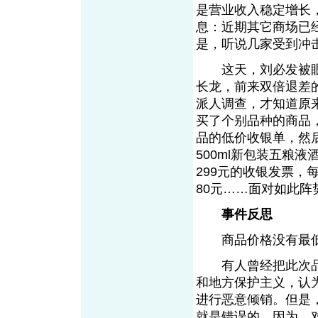
是营业收入稳定增长
息：近期其它商场已
是，听说几家受到冲
这天，刘必发被眼
长龙，前来双倍退差
派人调查，才知道原
买了个别品种的商品
品的低价收银单，然后
500ml新包装五粮
299元的收银发票，
80元……面对如此
事件反思
商品价格没有最低
有人曾经把此次品达
和地方保护主义，认
进行恶意倾销。但是
就是错误的。因为，