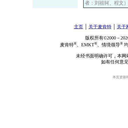
者：刘祖轲、程文
主页
│
关于麦肯特
│
关于
版权所有©2000－2
®
®
®
麦肯特
、EMKT
、情境领导
均
未经书面明确许可，本网
如有任何意
本页更新时间: