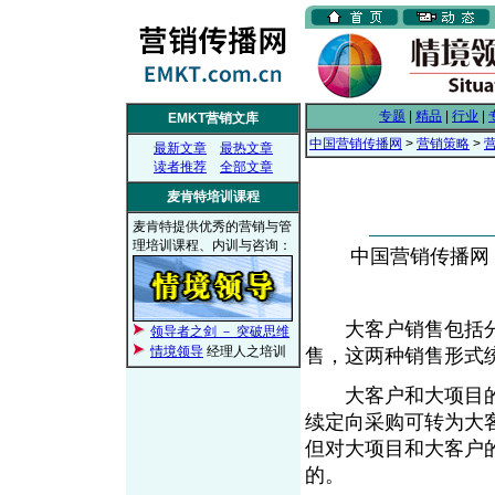
专题
|
精品
|
行业
|
EMKT营销文库
中国营销传播网
>
营销策略
>
最新文章
最热文章
读者推荐
全部文章
麦肯特培训课程
麦肯特提供优秀的营销与管
理培训课程、内训与咨询：
中国营销传播网， 2
大客户销售包括分
领导者之剑 － 突破思维
情境领导
经理人之培训
售，这两种销售形式统
大客户和大项目的
续定向采购可转为大
但对大项目和大客户
的。