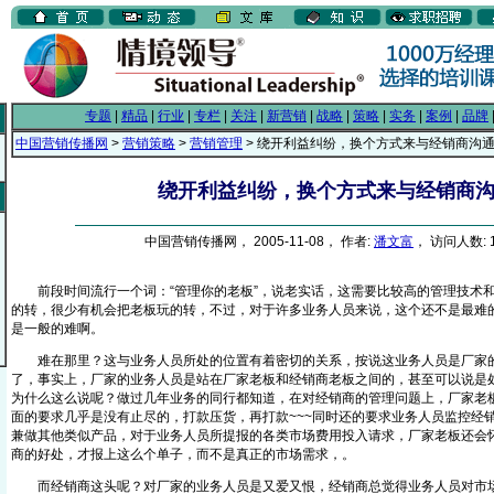
专题
|
精品
|
行业
|
专栏
|
关注
|
新营销
|
战略
|
策略
|
实务
|
案例
|
品牌
中国营销传播网
>
营销策略
>
营销管理
> 绕开利益纠纷，换个方式来与经销商沟
绕开利益纠纷，换个方式来与经销商
中国营销传播网， 2005-11-08， 作者:
潘文富
， 访问人数: 1
前段时间流行一个词：“管理你的老板”，说老实话，这需要比较高的管理技术和
的转，很少有机会把老板玩的转，不过，对于许多业务人员来说，这个还不是最难
是一般的难啊。
难在那里？这与业务人员所处的位置有着密切的关系，按说这业务人员是厂家的
了，事实上，厂家的业务人员是站在厂家老板和经销商老板之间的，甚至可以说是
为什么这么说呢？做过几年业务的同行都知道，在对经销商的管理问题上，厂家老
面的要求几乎是没有止尽的，打款压货，再打款~~~同时还的要求业务人员监控经
兼做其他类似产品，对于业务人员所提报的各类市场费用投入请求，厂家老板还会
商的好处，才报上这么个单子，而不是真正的市场需求，。
而经销商这头呢？对厂家的业务人员是又爱又恨，经销商总觉得业务人员对市场