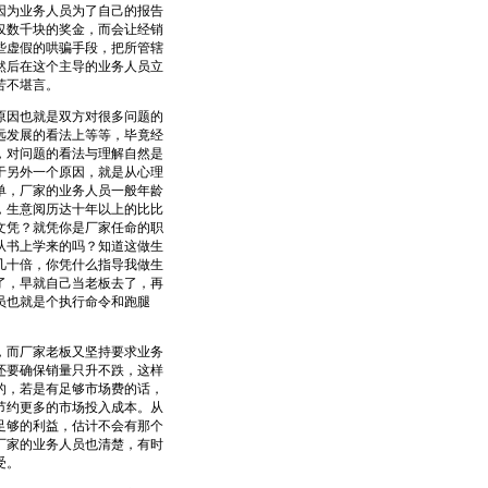
因为业务人员为了自己的报告
仅数千块的奖金，而会让经销
些虚假的哄骗手段，把所管辖
然后在这个主导的业务人员立
苦不堪言。
因也就是双方对很多问题的
远发展的看法上等等，毕竟经
，对问题的看法与理解自然是
于另外一个原因，就是从心理
单，厂家的业务人员一般年龄
，生意阅历达十年以上的比比
文凭？就凭你是厂家任命的职
从书上学来的吗？知道这做生
几十倍，你凭什么指导我做生
了，早就自己当老板去了，再
员也就是个执行命令和跑腿
而厂家老板又坚持要求业务
还要确保销量只升不跌，这样
的，若是有足够市场费的话，
节约更多的市场投入成本。从
足够的利益，估计不会有那个
厂家的业务人员也清楚，有时
受。