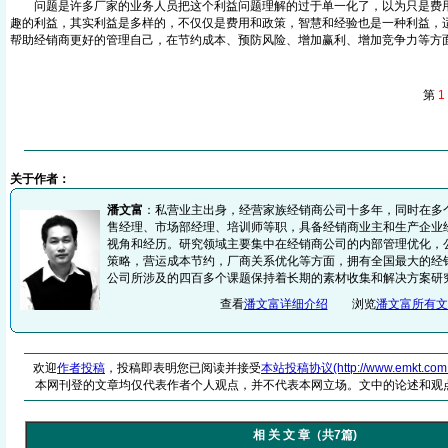
问题是许多厂家的业务人员把这个利益问题理解的过于单一化了，以为只是费用
趣的利益，其实利益是多样的，不仅仅是费用和政策，智慧和经验也是一种利益，
帮助经销商更好的管理自己，在节约成本、预防风险、增加赢利、增加竞争力等方
第
1
关于作者：
潘文富
：私营业主出身，经营家族经销商公司十多年，同时在多
售经理、市场部经理、培训师等职，具备经销商业主和生产企业
视角和经历。研究领域主要集中在经销商公司的内部管理优化，
策略，营运成本节约，厂商关系优化等方面，拥有全国最大的经
公司所涉及的四百多个课题保持着长期的素材收集和解决方案研究
查看
潘文富详细介绍
浏览
潘文富所有文
欢迎
作者投稿
，投稿即表明您已阅读并接受
本站投稿协议(http://www.emkt.com.cn/
本网刊登的文章均仅代表作者个人观点，并不代表本网立场。文中的论述和观
相 关 文 章（共7篇)