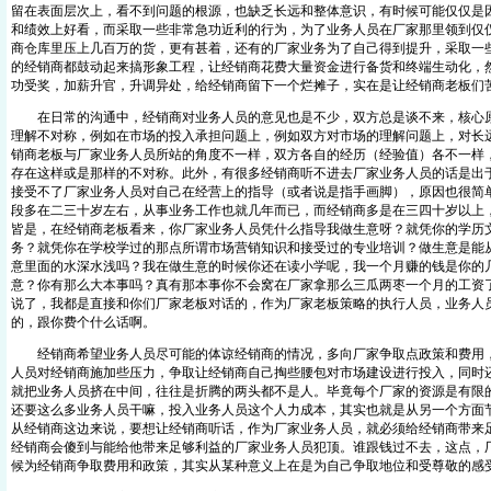
留在表面层次上，看不到问题的根源，也缺乏长远和整体意识，有时候可能仅仅是
和绩效上好看，而采取一些非常急功近利的行为，为了业务人员在厂家那里领到仅
商仓库里压上几百万的货，更有甚着，还有的厂家业务为了自己得到提升，采取一
的经销商都鼓动起来搞形象工程，让经销商花费大量资金进行备货和终端生动化，
功受奖，加薪升官，升调异处，给经销商留下一个烂摊子，实在是让经销商老板们
在日常的沟通中，经销商对业务人员的意见也是不少，双方总是谈不来，核心原
理解不对称，例如在市场的投入承担问题上，例如双方对市场的理解问题上，对长
销商老板与厂家业务人员所站的角度不一样，双方各自的经历（经验值）各不一样
存在这样或是那样的不对称。此外，有很多经销商听不进去厂家业务人员的话是出
接受不了厂家业务人员对自己在经营上的指导（或者说是指手画脚），原因也很简
段多在二三十岁左右，从事业务工作也就几年而已，而经销商多是在三四十岁以上
皆是，在经销商老板看来，你厂家业务人员凭什么指导我做生意呀？就凭你的学历
务？就凭你在学校学过的那点所谓市场营销知识和接受过的专业培训？做生意是能
意里面的水深水浅吗？我在做生意的时候你还在读小学呢，我一个月赚的钱是你的
意？你有那么大本事吗？真有那本事你不会窝在厂家拿那么三瓜两枣一个月的工资
说了，我都是直接和你们厂家老板对话的，作为厂家老板策略的执行人员，业务人
的，跟你费个什么话啊。
经销商希望业务人员尽可能的体谅经销商的情况，多向厂家争取点政策和费用，
人员对经销商施加些压力，争取让经销商自己掏些腰包对市场建设进行投入，同时
就把业务人员挤在中间，往往是折腾的两头都不是人。毕竟每个厂家的资源是有限
还要这么多业务人员干嘛，投入业务人员这个人力成本，其实也就是从另一个方面
从经销商这边来说，要想让经销商听话，作为厂家业务人员，就必须给经销商带来
经销商会傻到与能给他带来足够利益的厂家业务人员犯顶。谁跟钱过不去，这点，
候为经销商争取费用和政策，其实从某种意义上在是为自己争取地位和受尊敬的感