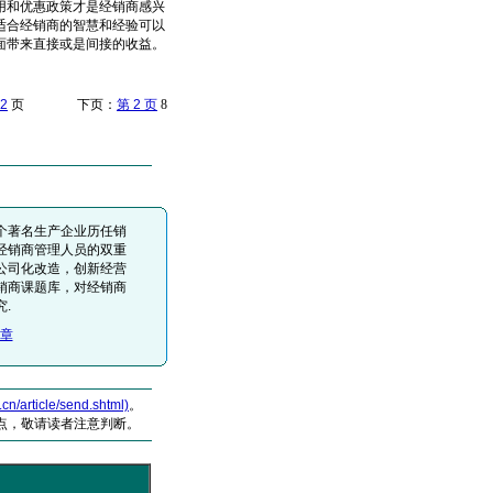
和优惠政策才是经销商感兴
适合经销商的智慧和经验可以
面带来直接或是间接的收益。
2
页 下页：
第 2 页
8
个著名生产企业历任销
经销商管理人员的双重
公司化改造，创新经营
销商课题库，对经销商
.
章
article/send.shtml)
。
点，敬请读者注意判断。