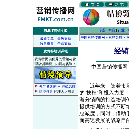
专题
|
精品
|
行业
|
EMKT营销文库
中国营销传播网
>
营销策略
>
最新文章
最热文章
读者推荐
全部文章
经销
麦肯特培训课程
麦肯特提供优秀的营销与管
理培训课程、内训与咨询：
中国营销传播网， 2
近年来，随着市场
领导者之剑 － 突破思维
情境领导
经理人之培训
的“扶植”和投入力
游分销商的打造培训
提供培训的方式不断地
忠诚度，同时，借助
而高速发展的战略目