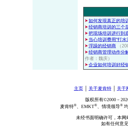
如何发现真正的培
经销商培训的三个
把现场培训进行到
当心培训费用“打水
浮躁的经销商
（20
经销商管理动作分
作者：魏庆）
企业如何培训好经
主页
│
关于麦肯特
│
关于
版权所有©2000－2
®
®
®
麦肯特
、EMKT
、情境领导
均
未经书面明确许可，本网
如有任何意