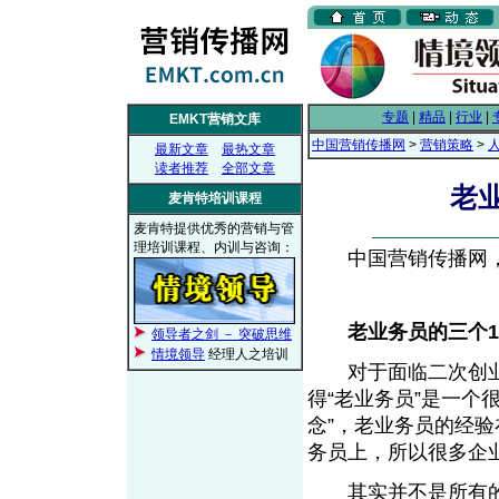
专题
|
精品
|
行业
|
EMKT营销文库
中国营销传播网
>
营销策略
>
最新文章
最热文章
读者推荐
全部文章
老
麦肯特培训课程
麦肯特提供优秀的营销与管
理培训课程、内训与咨询：
中国营销传播网， 2
老业务员的三个1
领导者之剑 － 突破思维
情境领导
经理人之培训
对于面临二次创业
得“老业务员”是一个
念”，老业务员的经验
务员上，所以很多企
其实并不是所有的老