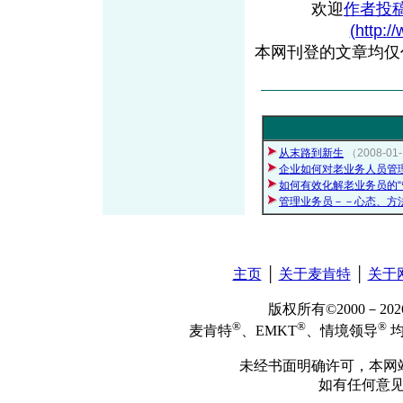
欢迎
作者投
(http:/
本网刊登的文章均仅
从末路到新生
（2008-
企业如何对老业务人员管
如何有效化解老业务员的“
管理业务员－－心态、方
主页
│
关于麦肯特
│
关于
版权所有©2000－2
®
®
®
麦肯特
、EMKT
、情境领导
均
未经书面明确许可，本网
如有任何意