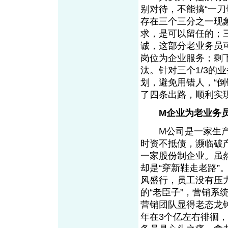
别对待，不能搞“一
存在三个三分之一现
求，是可以留任的；
诚，这部分老业务员
岗位为企业服务；剩
汰。针对三个1/3的
划，避免用错人，“
了四条出路，顺利
M企业为老业务员
M公司是一家生产瓷
时资不抵债，濒临破产
一家股份制企业。虽
却是“穿新鞋走老路
风盛行，员工没有压
的“老臣子”，营销系
营销团队显得老态龙钟
年在3个亿左右徘徊，