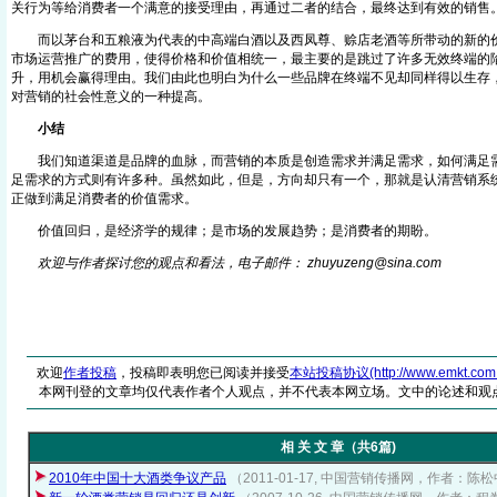
关行为等给消费者一个满意的接受理由，再通过二者的结合，最终达到有效的
而以茅台和五粮液为代表的中高端白酒以及西凤尊、赊店老酒等所带动的新的价
市场运营推广的费用，使得价格和价值相统一，最主要的是跳过了许多无效终端的
升，用机会赢得理由。我们由此也明白为什么一些品牌在终端不见却同样得以生存
对营销的社会性意义的一种提高。
小结
我们知道渠道是品牌的血脉，而营销的本质是创造需求并满足需求，如何满足需
足需求的方式则有许多种。虽然如此，但是，方向却只有一个，那就是认清营销系
正做到满足消费者的价值需求。
价值回归，是经济学的规律；是市场的发展趋势；是消费者的期盼。
欢迎与作者探讨您的观点和看法，电子邮件： zhuyuzeng@sin
a
.com
欢迎
作者投稿
，投稿即表明您已阅读并接受
本站投稿协议(http://www.emkt.com.cn/
本网刊登的文章均仅代表作者个人观点，并不代表本网立场。文中的论述和观
相 关 文 章（共6篇)
2010年中国十大酒类争议产品
（2011-01-17, 中国营销传播网，作者：陈