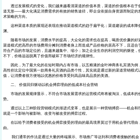
透过发展模式的变化，我们越来越看清渠道的价值本质，渠道的价值根本在于低
道无形——最大化满足消费需求的有效的销售途径，即企业依据自身资源而制定的
术策略的方向。
这种渠道本质的展现还表现在推动渠道模式的趋于扁平化；渠道建设的成本降低
渊。
随着市场的发展，消费水平的提高，大众化的需求也在提高，喝质优价廉的好酒
渠道模式把高昂的市场费用分摊到消费者身上而造成产品价格的居高不下，且适合
符合产品的市场定位的，且越来越集中、缩小；加之企业生存的利润空间的驱使，
不下，价格远远脱离了价值而破坏了市场经济的规律性。
因此，为了最大化的在短时期内占有市场，以五粮液的金叶神商务礼宾酒为例，
高性价比定位中国第一款商务礼宾酒的品类个性，其实就是通过新的渠道营销模式
值，让消费者很方便地以优惠的价格享受到高品味高品质的美酒。
二、 价值回归驱动以机会搏弈理由的低成本社会营销
市场的发展规律显示，不符合市场发展需求的运营模式终将被淘汰，低成本的
势。
通过以上三种阶段营销模式的渐进式变革，也是展示一种营销搏弈——机会和理
就是一个影响与被影响、改变与被改变的搏弈过程。
在以给予消费者接受的机会搏弈接受的理由的最高境界莫过于用机会替代理由，
由。
我们通常的作法是通过大量的终端展示、市场推广等达到和消费者接触的机会