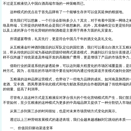
不过是五粮液切入中国白酒高端市场的一种策略而已。
这种模式的优点在于首先品牌有了一个能够生存并可以促其延伸的根据地
首先我们可以想象，一个行业会影响多少人？其次，对于有着中国第一网络之称
络及终端，它所提供的销售机会是我们不敢想象的。此外，其准确有定位更是恰到
以及上述的茅台个性化营销的特制酒都是主要用于商务方面的礼宾宴友。
所谓盛宴尊情，礼宾先行，更是符合中国几千年的酒文化及礼文化。
从五粮液金叶神酒到随后的以军队定位的国壮酒，我们可以看出白酒大王五粮液
法，即从传统的以区域为基础的层级经销商式渠道模式，跨越到以行业划分直接进
样不仅跨越了传统渠道及终端开发的高额推广费用，更是增强了产品的市场竞争力
借助行业的渠道系统的渗透延伸，可以达到最大程度化的市场区域覆盖面，是目
种方式。因为，在现在的市场环境中要在短时间内通过传统渠道开发模式做到全国
五粮液的这种品牌运营模式，也带动了一些地方品牌的成长。如河南及陕西的一
老酒、宝丰酒、西凤尊酒等依此模式和地方邮政系统的合作都因跨越了传统终端的
的销量、提高了利润率。
尽管有人说这种方式是五粮液应对茅台强大的个性化营销模式而产生，我们暂且
不管如何，至少五粮液的这种模式为更多的中高端品牌又提供了一种分割切入市场
从第二步到第三步的时间很短，也是对未来市场营销方式变化的寓示。
透过以上三种营销发展模式的递进表现，我们会越来越感触到它跳动的本质—
一、 价值回归驱动渠道变革