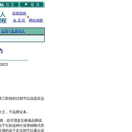
在线投稿
会 员 区
网站地图
|
企划
|
企业与人
力
2822
三阶段的过程可以说是应运
大王，子品牌众多。
酒，也可谓是五粮液品牌战
在于它的这种行业营销模式所
宾酒的这个定位则可以看出这