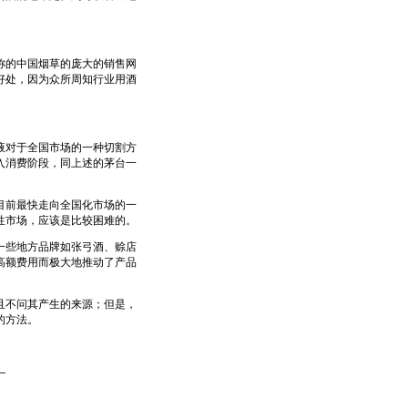
。
的中国烟草的庞大的销售网
好处，因为众所周知行业用酒
对于全国市场的一种切割方
入消费阶段，同上述的茅台一
。
前最快走向全国化市场的一
性市场，应该是比较困难的。
些地方品牌如张弓酒、赊店
高额费用而极大地推动了产品
不问其产生的来源；但是，
的方法。
—