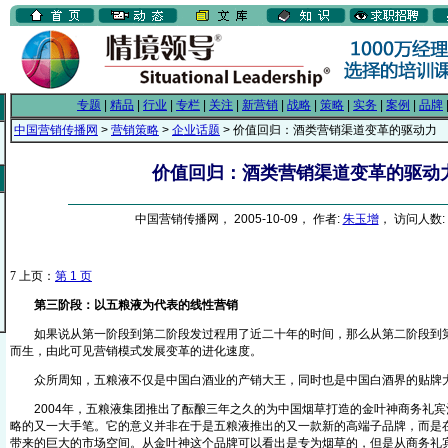
专题
|
精品
|
行业
|
专栏
|
关注
|
新营销
|
战略
|
策略
|
实务
|
案例
|
品牌
中国营销传播网
>
营销策略
>
企业话题
> 价值回归：酒类营销渠道变革的驱动力
价值回归：酒类营销渠道变革的驱动
中国营销传播网， 2005-10-09， 作者:
朱玉增
， 访问人数: 
7
上页：
第 1 页
第三阶段：以五粮液为代表的线性营销
如果说从第一阶段到第二阶段发过程用了近二十年的时间，那么从第二阶段到第
而生，由此可见营销模式发展变革的进化速度。
众所周知，五粮液不仅是中国白酒业的产销大王，同时也是中国白酒界的贴牌
2004年，五粮液集团推出了酝酿三年之久的为中国烟草打造的金叶神商务礼宾
略的又一大手笔。它的意义并非在于是五粮液推出的又一款新的高端子品牌，而是
带来的巨大的市场空间。从金叶神这个品牌可以看出是专为烟草的，但是从商务礼