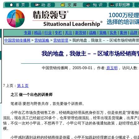
专题
|
精品
|
行业
|
专栏
|
关注
|
新营销
|
战略
|
策略
|
实务
|
案例
|
品牌
中国营销传播网
>
营销策略
>
营销管理
> 我的地盘，我做主－－区域市场经销商
我的地盘，我做主－－区域市场经销商
中国营销传播网， 2005-09-01， 作者:
原玉明
， 访问人数: 
7
上页：
第 1 页
之三 做一个出色的训兽师
笔者语:要想与野兽共存，首先要做个训兽师。
小甲在乙市场负责销售工作，经销商赵经理虽然身价百万，但是依然是"穿着拖鞋
混乱，现在员工已经超过20多个，仓库管理也很混乱，经常出现丢货现象，出库产
恼，不仅一次对小甲说，不想再干了。小甲公司下达的各项通知政策，赵经理也是
横。
小甲感到遇到这样的经销商很是倒霉，小甲不知跟赵经理磨过多少嘴皮子，但是