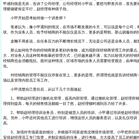
甲感到很是无奈，告诉了公司经理。公司经理对小甲说，要想与野兽共存，首先要
理硬碰硬肯定不行，赵经理有种痞子劲。
小甲开始思考如何做一个训兽师？
笔者以为，像小甲遇到的情况，在市场不断发展的今天，可以说是每个公司，每
状。作为业务人员，给予经销商的不能仅仅是压力，更多的是帮助。那么驯服你的
皮鞭不用多说，在任务压力的不断增长情况下，无论是公司还是业务人员，都
那么如何给予你的经销商更多更好的食物，成为现阶段经销商管理工作的重点。
大，对业务人员这种简单粗暴的管理方式，已经越来越不满，实力比较强大的经销
经销商也会消极抵抗。面对这种情况，区域市场的业务人员需要转变观念，由单纯
化。
对经销商的管理不能仅仅停靠在管上，更多的是理。所谓理也就是告诉经销商一
场以及管理内部员工等工作。
小甲清楚自己责任后，从以下几个方面做起:
1。帮助赵经理进行微机化管理，提高内部管理。通过微机化管理，赵经理所销
理得到提高，每天的销售情况都能一目了然，赵经理顿时感到压力轻了许多。
2。帮助赵经理培训业务员，特别是铺货人员的培训。小甲通过培训使赵经理的
高。另外，小甲还对其他员工进行培训，增强这些人员的服务意识，以及礼仪培训
高。
3。加强对市场渠道的细分，并根据不同渠道情况增强市场管理。小甲把所在区
安排赵经理员工专门负责，并制定相应的任务，进行考核。大大提高了员工的积极