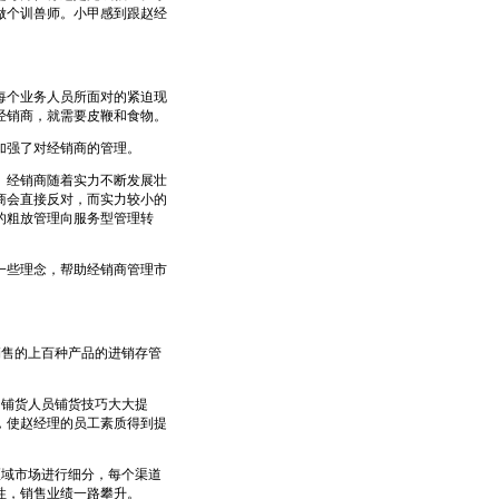
做个训兽师。小甲感到跟赵经
个业务人员所面对的紧迫现
经销商，就需要皮鞭和食物。
加强了对经销商的管理。
经销商随着实力不断发展壮
商会直接反对，而实力较小的
的粗放管理向服务型管理转
些理念，帮助经销商管理市
售的上百种产品的进销存管
铺货人员铺货技巧大大提
，使赵经理的员工素质得到提
域市场进行细分，每个渠道
性，销售业绩一路攀升。