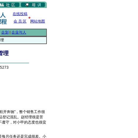
在线投稿
会 员 区
网站地图
|
企划
|
企业与人
管理
管理
5273
开奔驰"，整个销售工作很
品登记混乱。赵经理很是苦
不遵守，对小甲的态度也很蛮
每月任务还是完成很差。小