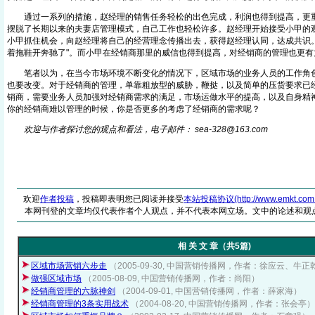
通过一系列的措施，赵经理的销售任务轻松的出色完成，利润也得到提高，更重
摆脱了长期以来的夫妻店管理模式，自己工作也轻松许多。赵经理开始接受小甲的
小甲抓住机会，向赵经理将自己的经营理念传播出去，获得赵经理认同，达成共识。
着拖鞋开奔驰了"。而小甲在经销商那里的威信也得到提高，对经销商的管理也更有
笔者以为，在当今市场环境不断变化的情况下，区域市场的业务人员的工作角色
也要改变。对于经销商的管理，单靠粗放型的威胁，鞭挞，以及简单的压货要求已
销商，需要业务人员加强对经销商需求的满足，市场运做水平的提高，以及自身精
你的经销商难以管理的时候，你是否更多的考虑了经销商的需求呢？
欢迎与作者探讨您的观点和看法，电子邮件： sea-328@16
3
.com
欢迎
作者投稿
，投稿即表明您已阅读并接受
本站投稿协议(http://www.emkt.com.cn/
本网刊登的文章均仅代表作者个人观点，并不代表本网立场。文中的论述和观
相 关 文 章（共5篇)
区域市场营销六步走
（2005-09-30, 中国营销传播网，作者：徐应云、牛
做强区域市场
（2005-08-09, 中国营销传播网，作者：尚阳）
经销商管理的六脉神剑
（2004-09-01, 中国营销传播网，作者：薛家海）
经销商管理的3条实用战术
（2004-08-20, 中国营销传播网，作者：张会亭）