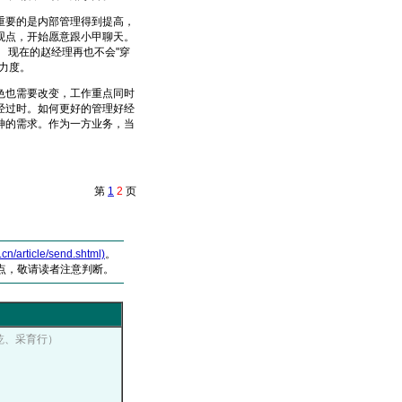
要的是内部管理得到提高，
观点，开始愿意跟小甲聊天。
 现在的赵经理再也不会"穿
力度。
也需要改变，工作重点同时
经过时。如何更好的管理好经
神的需求。作为一方业务，当
第
1
2
页
article/send.shtml)
。
点，敬请读者注意判断。
正乾、采育行）