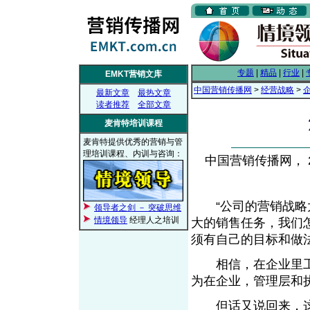
专题
|
精品
|
行业
|
EMKT营销文库
中国营销传播网
>
经营战略
>
最新文章
最热文章
读者推荐
全部文章
麦肯特培训课程
麦肯特提供优秀的营销与管
理培训课程、内训与咨询：
中国营销传播网， 20
“公司的营销战略太
领导者之剑 － 突破思维
情境领导
经理人之培训
大的销售任务，我们
须有自己的目标和做法
相信，在企业里工
为在企业，管理层和
但话又说回来，这