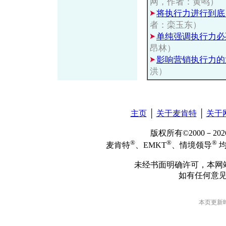
网，作者：黄鸣）
将执行力进行到底
者：栾玉东）
单纯强调执行力必
昂林）
影响营销执行力的
洪）
主页
│
关于麦肯特
│
关于
版权所有©2000－2
®
®
®
麦肯特
、EMKT
、情境领导
均
未经书面明确许可，本网
如有任何意
本页更新时间: