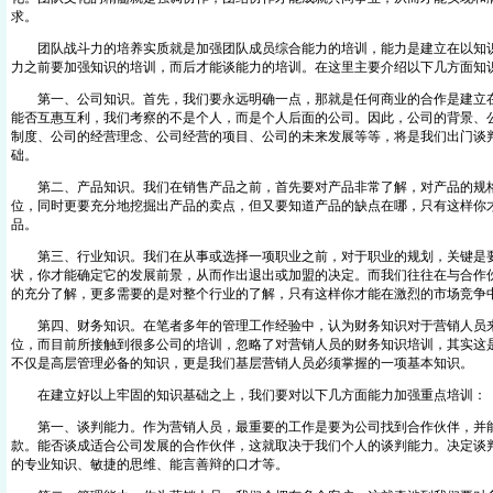
求。
团队战斗力的培养实质就是加强团队成员综合能力的培训，能力是建立在以知识
力之前要加强知识的培训，而后才能谈能力的培训。在这里主要介绍以下几方面知
第一、公司知识。首先，我们要永远明确一点，那就是任何商业的合作是建立在
能否互惠互利，我们考察的不是个人，而是个人后面的公司。因此，公司的背景、
制度、公司的经营理念、公司经营的项目、公司的未来发展等等，将是我们出门谈
础。
第二、产品知识。我们在销售产品之前，首先要对产品非常了解，对产品的规
位，同时更要充分地挖掘出产品的卖点，但又要知道产品的缺点在哪，只有这样你
品。
第三、行业知识。我们在从事或选择一项职业之前，对于职业的规划，关键是
状，你才能确定它的发展前景，从而作出退出或加盟的决定。而我们往往在与合作
的充分了解，更多需要的是对整个行业的了解，只有这样你才能在激烈的市场
第四、财务知识。在笔者多年的管理工作经验中，认为财务知识对于营销人员
位，而目前所接触到很多公司的培训，忽略了对营销人员的财务知识培训，其实这
不仅是高层管理必备的知识，更是我们基层营销人员必须掌握的一项基本知
在建立好以上牢固的知识基础之上，我们要对以下几方面能力加强重点培训：
第一、谈判能力。作为营销人员，最重要的工作是要为公司找到合作伙伴，并
款。能否谈成适合公司发展的合作伙伴，这就取决于我们个人的谈判能力。决定谈
的专业知识、敏捷的思维、能言善辩的口才等。