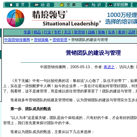
专题
|
精品
|
行业
|
专栏
|
关注
|
新营销
|
战略
|
策略
|
实务
|
案例
|
品牌
中国营销传播网
>
营销策略
>
营销管理
> 营销团队的建设与管理
营销团队的建设与管理
中国营销传播网， 2005-05-13， 作者:
蒋进之
， 访问人数: 1
《天下无贼》中有一句比较经典的话：黎叔说“人心散了，队伍不好带了”，如果
上，实在是一语惊醒梦中人啊！如今的企业界，一直在讨论着如何管理好团队，特
了。我看呀，这不是难管理，而是难以抓住管理的要害罢了！团队的建设与管理
笔者就多年营销团队的组建及管理经验，认为营销团队的建设与管理应分
第一步、团队成员的甄选
“以人为本”这是最关键，团队是由个体组成的，只有好的个体，才会有好的团队
管理上，我们首先要来探讨团队中的个体。
笔者认为团队成员的甄选，主要从以下几点来选择：