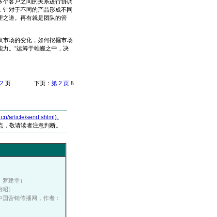
个客户之间的关系进行协调
，针对于不同的产品形成不同
理之道。再有就是团队的管
市场的变化，如何挖掘市场
力。“运筹于帷幄之中，决
2
页 下页：
第 2 页
8
article/send.shtml)
。
点，敬请读者注意判断。
者：罗建幸）
孟怡昭）
12, 中国营销传播网，作者：