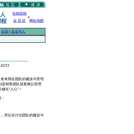
在线投稿
会 员 区
网站地图
|
企划
|
企业与人
6223
拿来用在团队的建设与管理
别是销售团队就更难以管理
，关键在“人心”！
五步走：
，所以在讨论团队的建设与