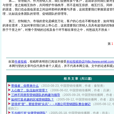
第二、管理能力。作为营销人员，我们会拥有多个客户，这就牵涉到我们要对多
与管理，使之能相互协作，共同维护市场秩序，而不是相互排挤、相互打压。同样
的渠道，我们也会面临渠道之间这样那样的摩擦与矛盾，这就需要我们掌握渠道管
理，比如说业务团队的管理、促销团队的管理等。
第三、控制能力。市场的变化是瞬息万化，客户的心也在不断地改变，如何驾驭
的潜在需求，又如何掌控我们的上帝心态，这就需要我们营销人员具有超强的控制能
胜于千里之外”，对整个营销的过程及各个环节都在掌控之中，何愁战无不胜矣！
第
1
欢迎
作者投稿
，投稿即表明您已阅读并接受
本站投稿协议(http://www.emkt.com.cn/
本网刊登的文章均仅代表作者个人观点，并不代表本网立场。文中的论述和观
相 关 文 章（共11篇)
带领者，你带来什么
（2010-08-23, 中国营销传播网，作者：秦智勇）
人心散了，队伍如何管理？
（2006-06-02, 中国营销传播网，作者：吕谏）
三种不同类型营销团队的构建与领导
（2005-09-28, 中国营销传播网，作
如何打造卓越的区域营销团队？
（2005-09-12, 中国营销传播网，作者：
逆境求“变”，塑造营销“尖兵”－－A酒公司营销团队整合侧记
（2005-08-
崔自三）
五步棋打造“金牌营销团队”
（2005-05-18, 中国营销传播网，作者：尚丰）