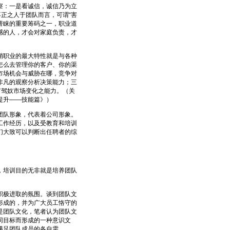
：一是看诚信，诚信乃为立
不正之人于团队而言，可谓“害
”菁睐的重要筹码之一，职业道
感的人，才会对家庭负责，才
之。
职业的最大特性就是与各种
怎么去管理你的客户、你的渠
市场机会与威胁在哪，竞争对
非凡的观察分析决策能力；三
有驾奴市场变化之能力。（关
能力提升――技能篇》）
队形象，代表着公司形象。
工作经历，以及受教育和培训
们大致可以判断出任聘者的综
培训目的无非就是培养团队
极进取的氛围。谈到团队文
形成的，并为广大员工恪守的
是团队文化，笔者认为团队文
同目标而形成的一种意识文
满足团队成员的各自需