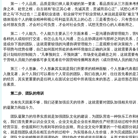
第一：个人品质。品质是我们择人最关键的第一要素，看品质应从三方面来考察
身之本、处世之根，自古就有“欲正其心者，先诚其意，意诚而后心正”，试想心术
群之马”不为过也！二是看职业道德，职业操守对于职业营销人来说就是获取“雇主
德体现在个人的敬业精神和视公司利益至高无上的心态；三是看责任心，只有责任
会对朋友负责，才会对公司负责，才会对社会负责，试想无责任心的人谁敢用
第二：个人能力。个人能力主要从三个方面来看，一是沟通协调管理能力，营销
各样的人或组织打交道，你怎么去与人沟通，怎么去协调这样与那样之间的关系，
道或你下面的团队，这就需要较强的沟通协调管理能力；二是观察分析决策能力，
手弱势与优势在哪，自己如何面对所处的各种环境做出正确的决策，这就需要具备
是计划组织控制能力，“凡事预则立，不预则废”，市场变化是瞬息之间，这就需要
于营销人员能力的修炼可参见笔者在中国营销传播网发表的《成功营销人员的
第三：个人形象。个人形象其实就是我们所要求的精神面貌，个人形象代表着团
入微见著，从个人我们可以看出个人背后的团队，我们在挑人时，往往首先看的是
的经历，其实更重要的是任聘人在面试全过程中所表现出来的形态，从这些形态我
合素质。
第二步、团队的培训
光有先天因素不够，我们还要加强后天的培养，这就需要对团队加强相关培训，
的凝聚力和战斗力。
团队凝聚力的培养实质就是加强团队文化的建设，为团队营造一种快乐工作和积
化，我们首先要来认识企业文化，企业文化是企业在长期的生产经营活动过程中所
经营宗旨、价值观和行为准则等的综合反映。而企业文化中重要的一个组成部分就
化，就是指团队成员在相互合作的过程中，为实现各自人生价值，并为完成团队共
化。团队文化的精髓就是强调协作，团结协作才能成就共同事业，从而才能实现和