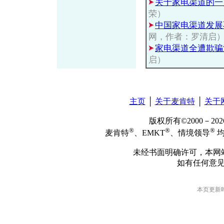
关于家电渠道的一
荣）
中国家电渠道发展
网，作者：罗清启
家电渠道全遭欺骗
启）
主页
│
关于麦肯特
│
关于
版权所有©2000－2
®
®
®
麦肯特
、EMKT
、情境领导
均
未经书面明确许可，本网
如有任何意
本页更新时间: