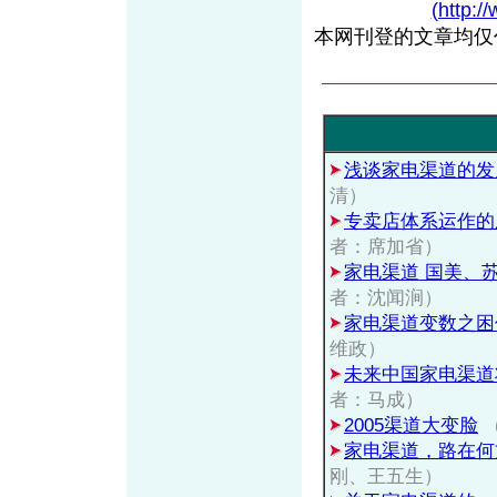
(http:/
本网刊登的文章均仅
浅谈家电渠道的发
清）
专卖店体系运作的
者：席加省）
家电渠道 国美、
者：沈闻涧）
家电渠道变数之困
维政）
未来中国家电渠道
者：马成）
2005渠道大变脸
家电渠道，路在何
刚、王五生）