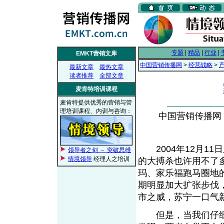
专题
|
精品
|
行业
|
EMKT营销文库
中国营销传播网
>
经营战略
>
最新文章
最热文章
读者推荐
全部文章
麦肯特培训课程
麦肯特提供优秀的营销与管
理培训课程、内训与咨询：
中国营销传播网， 2
2004年12月11
领导者之剑 － 突破思维
情境领导
经理人之培训
的大搏杀也许用不了
玛、家乐福跑马圈地
期明显加大扩张步伐，
市之威，苏宁一口气新
但是，当我们仔细