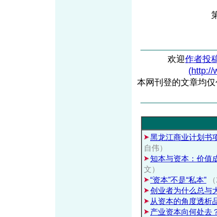
欢迎
作者投
(http:/
本网刊登的文章均仅
黑龙江商业计划书
自伟）
知本与资本：价值
文）
“资本”不是“私本”
（
创业者为什么总与
从资本的角度透析
产业资本向何处去