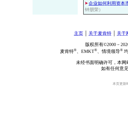
企业如何利用资本
钟朋荣）
主页
│
关于麦肯特
│
关于
版权所有©2000－2
®
®
®
麦肯特
、EMKT
、情境领导
均
未经书面明确许可，本网
如有任何意
本页更新时间: