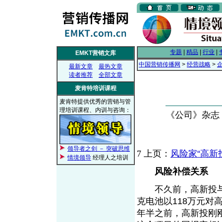
专题
|
精品
|
行业
|
EMKT营销文库
中国营销传播网
>
经营战略
>
最新文章
最热文章
读者推荐
全部文章
麦肯特培训课程
麦肯特提供优秀的营销与管
理培训课程、内训与咨询：
《公司》杂志， 
领导者之剑 － 突破思维
7
上页：
风险家“高新投”
情境领导
经理人之培训
风险补偿关系
不久前，高新投与
克电池以118万元对
年半之前，高新投刚