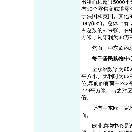
出租面积超过5000
有10个零售商或准零售
于法国和英国。其他主要
Italy(8%)。总
占总数的96%强。在
方米，匈牙利为40万
然而，中东欧的总量
每千居民购物中
全欧洲数字为95.6
平方米、比利时为62
位,靠前的有荷兰24
229平方米。与之对
倍。
所有中东欧国家均低
面。
欧洲购物中心是过