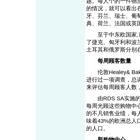
题。每人个的一件物
的情况，就可以看出
牙、芬兰、瑞士、葡
典、荷兰、法国或英
至于中东欧国家,市
了捷克、匈牙利和波
土耳其和俄罗斯分别
每周顾客数量
伦敦Healey& Ba
进行过一项调查，总调
来评估每周顾客人数
由RDS SA实施
每周光顾这些购物中心
的不凡销售业绩，每
味着43%的欧洲总人
的人口。
新购物中心