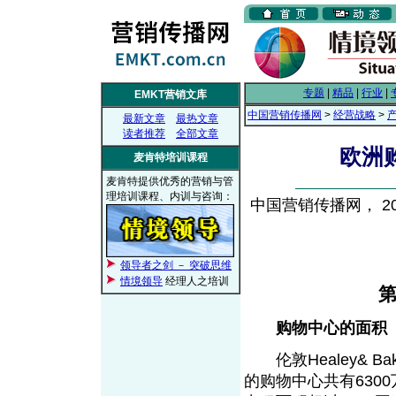
专题
|
精品
|
行业
|
EMKT营销文库
中国营销传播网
>
经营战略
>
最新文章
最热文章
读者推荐
全部文章
欧洲
麦肯特培训课程
麦肯特提供优秀的营销与管
理培训课程、内训与咨询：
中国营销传播网， 200
领导者之剑 － 突破思维
情境领导
经理人之培训
第
购物中心的面积
伦敦Healey& B
的购物中心共有630