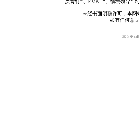
麦肯特
、EMKT
、情境领导
均
未经书面明确许可，本网
如有任何意
本页更新时间: