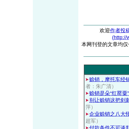
欢迎
作者投
(http:/
本网刊登的文章均仅
赊销，摩托车经
者：朱广清）
赊销是朵“红罂粟”
别让赊销这把剑
萍）
企业赊销之八大
超军）
付款条件不可谈