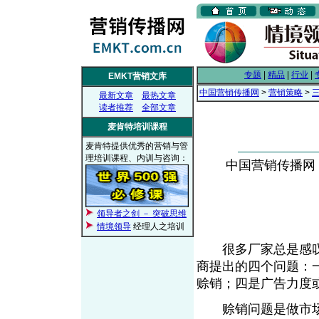
专题
|
精品
|
行业
|
EMKT营销文库
中国营销传播网
>
营销策略
>
最新文章
最热文章
读者推荐
全部文章
麦肯特培训课程
麦肯特提供优秀的营销与管
理培训课程、内训与咨询：
中国营销传播网， 2
领导者之剑 － 突破思维
情境领导
经理人之培训
很多厂家总是感叹
商提出的四个问题：
赊销；四是广告力度
赊销问题是做市场