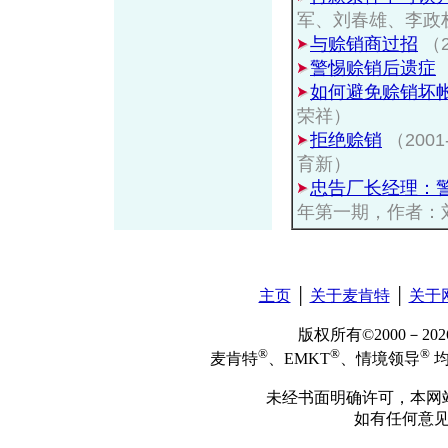
军、刘春雄、李政
与赊销商过招
（
警惕赊销后遗症
如何避免赊销坏
荣祥）
拒绝赊销
（200
育新）
忠告厂长经理：
年第一期，作者：
主页
│
关于麦肯特
│
关于
版权所有©2000－2
®
®
®
麦肯特
、EMKT
、情境领导
均
未经书面明确许可，本网
如有任何意