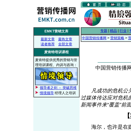
专题
|
精品
|
行业
|
EMKT营销文库
中国营销传播网
>
营销策略
>
最新文章
最热文章
读者推荐
全部文章
麦肯特培训课程
麦肯特提供优秀的营销与管
理培训课程、内训与咨询：
中国营销传播网， 
领导者之剑 － 突破思维
凡成功的危机公
情境领导
经理人之培训
过媒体传达应对危机
新闻事件来“覆盖”前
【
海尔，也许是在媒