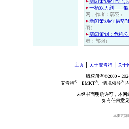
新闻策划的七个步
一柄双刃剑－－假
网，作者：郭羽）
新闻策划的“借势”
羽）
新闻策划：危机公
者：郭羽）
主页
│
关于麦肯特
│
关于
版权所有©2000－2
®
®
®
麦肯特
、EMKT
、情境领导
均
未经书面明确许可，本网
如有任何意
本页更新时间: