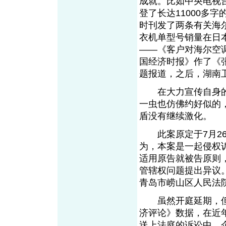
成就。比如中央电视
登了长达11000多
时刊发了两条有关海
衣机单型号销量在日
——《客户对海尔空
国经济时报》作了《
题报道，之后，湖南
在大力宣传自身的过
一虫也仿佛约好似的
盾没有继续激化。
此案原定于7月26
为，本案是一起侵权
适用原告就被告原则
管辖权问题提出异议
青岛市崂山区人民法
虽然开庭延期，但
济评论》数据，在近
送上法庭的诉讼中，