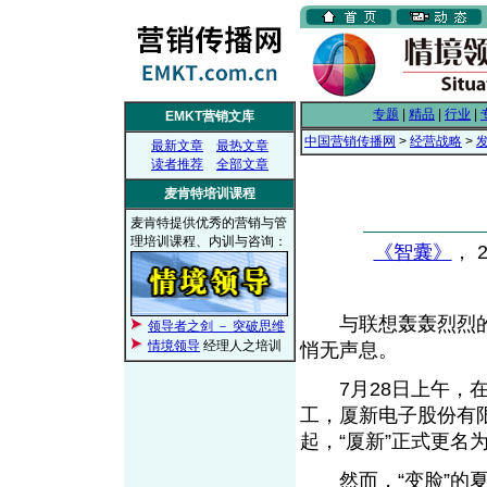
专题
|
精品
|
行业
|
EMKT营销文库
中国营销传播网
>
经营战略
>
最新文章
最热文章
读者推荐
全部文章
麦肯特培训课程
麦肯特提供优秀的营销与管
理培训课程、内训与咨询：
《智囊》
， 2
与联想轰轰烈烈的“换
领导者之剑 － 突破思维
情境领导
经理人之培训
悄无声息。
7月28日上午，在
工，厦新电子股份有
起，“厦新”正式更名为“
然而，“变脸”的夏