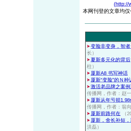
(http:/
本网刊登的文章均仅
变脸非变身，智者
长）
夏新多元化的背后
柱）
厦新A8 书写神话
厦新“变脸”的Ｎ种
激活老品牌之案例
传播网，作者：赵
厦新从年亏损1.9
传播网，作者：翁
厦新前路何在
（20
厦新，舍长补短，
洪磊）