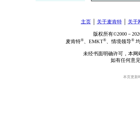
主页
│
关于麦肯特
│
关于
版权所有©2000－2
®
®
®
麦肯特
、EMKT
、情境领导
均
未经书面明确许可，本网
如有任何意
本页更新时间: