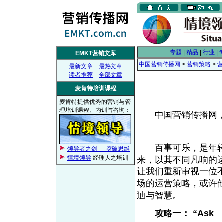
专题
|
精品
|
行业
|
EMKT营销文库
中国营销传播网
>
营销策略
>
最新文章
最热文章
读者推荐
全部文章
麦肯特培训课程
麦肯特提供优秀的营销与管
理培训课程、内训与咨询：
中国营销传播网， 2
百事可乐，是年轻
领导者之剑 － 突破思维
情境领导
经理人之培训
来，以其不同凡响的
让我们重新审视一位
场的运营策略，或许
迪与智慧。
攻略一： “Ask 