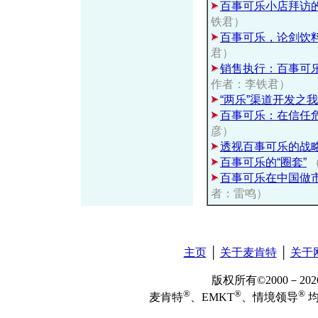
百事可乐小店拜访的
铁君）
百事可乐，论剑饮
君）
销售执行：百事可
作者：李铁君）
“两乐”渠道开发之
百事可乐：在信任
彦）
透视百事可乐的战
百事可乐的“圈套”
（
百事可乐在中国做
者：雷鸣）
主页
│
关于麦肯特
│
关于
版权所有©2000－2
®
®
®
麦肯特
、EMKT
、情境领导
均