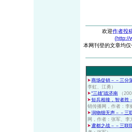
欢迎
作者投
(http:/
本网刊登的文章均仅
商场促销－－三分
李虹、江勇）
“三雄”战济南
（20
短兵相接，智者胜
销传播网，作者：李
润物细无声－－三
网，作者：张军、李
鸢都之战－－三联