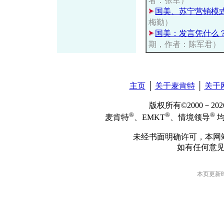
者：张军）
国美、苏宁营销模
梅勤）
国美：发言凭什么
期，作者：陈军君）
主页
│
关于麦肯特
│
关于
版权所有©2000－2
®
®
®
麦肯特
、EMKT
、情境领导
均
未经书面明确许可，本网
如有任何意
本页更新时间: