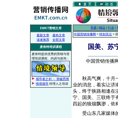
专题
|
精品
|
行业
|
EMKT营销文库
中国营销传播网
>
特别关注
> 
最新文章
最热文章
读者推荐
全部文章
国美、苏
麦肯特培训课程
麦肯特提供优秀的营销与管
理培训课程、内训与咨询：
中国营销传播网， 
秋高气爽，十月一
领导者之剑 － 突破思维
情境领导
经理人之培训
业的消息，着实让济
头，终于狭路相逢在
宁、国美、三联终于
四起的狼烟飘渺，依
受山东几家媒体的