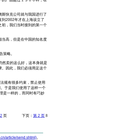
的产品超过１３００种，在
斯快克公司就与我国进行了
到2002年才在上海设立了
之初，我们当时接到的第一个
当高，但是在中国的知名度
告策略。
仍然卖的这么好，这本身就是
牌。因此，我们必须用足这个
法规有很多约束，禁止使用
用。于是我们使用了这样一个
道理是一样的，而同时有巧妙
2
页 下页：
第 2 页
8
article/send.shtml)
。