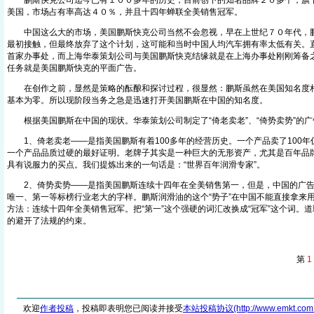
鹏斯快克公司迄今已有１００多年的历史，目前创下的知名品牌２０多个，旗下
美国，市场占有率高达４０％，并且十四年蝉联全美销售冠军。
中国这么大的市场，美国鹏斯快克公司当然不会忽视，早在上世纪７０年代，鹏
最初接触，但最终放弃了这个计划，这可能和当时中国人均汽车拥有率太低有关。直
首家办事处，而上海华泰策划公司与美国鹏斯快克结缘就是在上海办事处刚刚筹备
任务就是美国鹏斯快克的平面广告。
在创作之前，显然是策略的酝酿和探讨过程，很显然：鹏斯虽然在美国知名度相
基本为零。所以现阶段当务之急是迅速打开美国鹏斯在中国的知名度。
根据美国鹏斯在中国的现状。华泰策划公司制定了“倚老卖老”、“倚势卖势”的广
1、倚老卖老——是指美国鹏斯有着100多年的经营历史。一个产品卖了100年
一个产品品质过硬的最好证明。老牌子其实是一种巨大的无形资产，尤其是百年品
具有说服力的买点。我们提炼出来的一句话是：“世界百年润滑专家”。
2、倚势卖势——是指美国鹏斯连续十四年在全美销售第一，但是，中国的广告
唯一、第一等标榜行业老大的字样。鹏斯润滑油的这个“势子”在中国不能直接拿来
方法：连续十四年全美销售冠军。把“第一”这个强硬的词汇改换成“冠军”这个词。
的避开了法规的约束。
第
1
欢迎
作者投稿
，投稿即表明您已阅读并接受
本站投稿协议(http://www.emkt.com.cn/