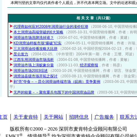
本网刊登的文章均仅代表作者个人观点，并不代表本网立场。文中的论述和观
相 关 文 章（共12篇)
代理商如何应对2008年润滑油行业的涨价狂潮
（2008-06-10, 中国营
本土润滑油高端突破的6大策略
（2005-10-31, 中国营销传播网，作者：肖
润滑油市场洗牌洗掉谁？
（2004-07-01, 中国营销传播网，作者：黄建）
KD润滑油样板市场“爆破”纪实
（2004-05-11, 中国营销传播网，作者：许
三大润滑油传播攻略大比拼
（2004-02-16, 中国经营报2004-02-13
昆仑发力
（2004-02-05, 《中外管理》2004年第一期，作者：王缨、邓波）
江西车用润滑油市场浅析
（2004-01-08, 中国营销传播网，作者：黄敏）
润滑油市场上演蚁象分羹
（2003-11-03,
经济观察报
，作者：韩彦）
润滑油市场2003综述
（2003-10-28, 中国营销传播网，作者：胡言、张金荣
润滑油县级市场开拓之探讨
（2003-08-13, 中国营销传播网，作者：张金荣
剥“壳”夺食－－昆仑润滑油终端市场（皖南）竞争案例
（2003-06-23,
平）
无声的较量－－聚焦重兵包围下的中国润滑油品牌
（2003-06-13, 中
主页
│
关于麦肯特
│
关于网站
│
招聘信息
│
广告服务
│
联系方
版权所有©2000－2026 深圳市麦肯特企业顾问有限公司
®
®
®
、EMKT
、情境领导
均为深圳市麦肯特企业顾问有限公司的