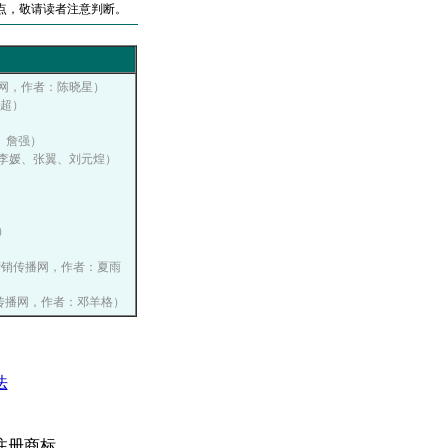
点，敬请读者注意判断。
销传播网，作者：陈晓星）
明超）
瑞、詹强）
，作者：李媛、张翼、刘元煌）
）
）
 中国营销传播网，作者：夏雨
国营销传播网，作者：邓羊格）
法
注册商标