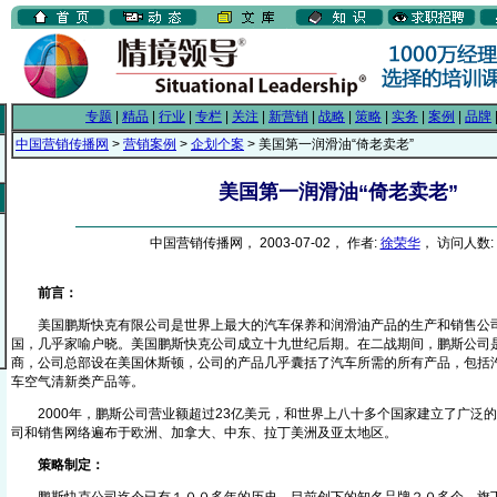
专题
|
精品
|
行业
|
专栏
|
关注
|
新营销
|
战略
|
策略
|
实务
|
案例
|
品牌
中国营销传播网
>
营销案例
>
企划个案
> 美国第一润滑油“倚老卖老”
美国第一润滑油“倚老卖老”
中国营销传播网， 2003-07-02， 作者:
徐荣华
， 访问人数: 
前言：
美国鹏斯快克有限公司是世界上最大的汽车保养和润滑油产品的生产和销售公
国，几乎家喻户晓。美国鹏斯快克公司成立十九世纪后期。在二战期间，鹏斯公司
商，公司总部设在美国休斯顿，公司的产品几乎囊括了汽车所需的所有产品，包括
车空气清新类产品等。
2000年，鹏斯公司营业额超过23亿美元，和世界上八十多个国家建立了广泛
司和销售网络遍布于欧洲、加拿大、中东、拉丁美洲及亚太地区。
策略制定：