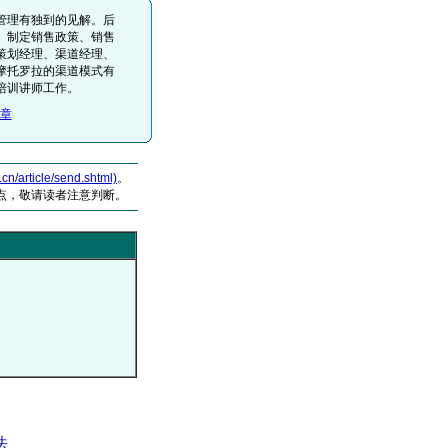
管理有独到的见解。后
、制定销售政策、销售
策划经理、渠道经理、
摩托罗拉的渠道模式有
培训讲师工作。
章
article/send.shtml)
。
点，敬请读者注意判断。
法