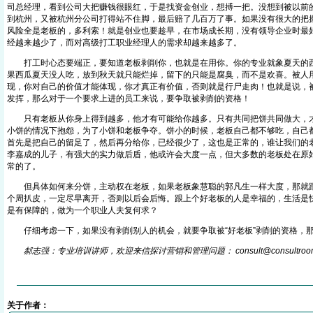
司总经理，看到公司大把赚钱很眼红，于是找资金创业，想搏一把。没想到被以前
到杭州，又被杭州分公司打得站不住脚，最后赔了几百万了事。如果没有很大的把
风险全是老板的，多利索！就是创业也要趁早，在市场成长期，没有领导企业时最
经越来越少了，而对高级打工职业经理人的需求却越来越多了。
打工时心态要端正，要知道老板剥削你，也就是在用你。你的专业就象夏天的西
果西瓜夏天没人吃，放到秋天就只能烂掉，留下的只能是腐臭，而不是欢喜。被人
现，你对自己的价值才能体现，你才真正有价值，否则就是行尸走肉！也就是说，
发挥，那么对于一个要求上进的员工来说，要争取被剥削的资格！
只有老板从你身上得到越多，他才有可能给你越多。只有共同把饼共同做大，才
小饼的情况下抱怨，为了小饼和老板争夺。饼小的时候，老板自己都不够吃，自己
首先是把自己的留足了，然后再分给你，已经很少了，这也是正常的，谁让我们的
李嘉成的儿子，有强大的实力做后盾，他或许会大度一点，但大多数的老板处在原
常的了。
但具体如何来分饼，主动权在老板，如果老板象慧聪的郭凡生一样大度，那就跟
个周扒皮，一定尽早离开，否则以后会后悔。跟上个好老板的人是幸福的，生活是
是有保障的，做为一个职业人夫复何求？
仔细考虑一下，如果没有剥削别人的机会，就要争取被“好老板”剥削的资格，那
郝志强：专业培训讲师，欢迎来信探讨营销和管理问题： consult@consultroo
关于作者：