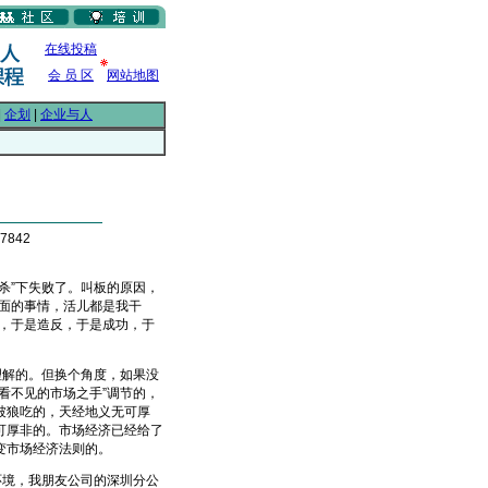
在线投稿
会 员 区
网站地图
|
企划
|
企业与人
7842
”下失败了。叫板的原因，
面的事情，活儿都是我干
，于是造反，于是成功，于
解的。但换个角度，如果没
看不见的市场之手”调节的，
被狼吃的，天经地义无可厚
可厚非的。市场经济已经给了
变市场经济法则的。
境，我朋友公司的深圳分公