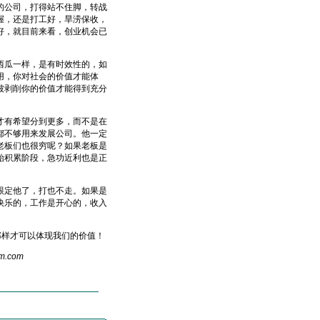
的公司，打得站不住脚，转战
握，还是打工好，旱涝保收，
好，就目前来看，创业机会已
瓜一样，是有时效性的，如
用，你对社会的价值才能体
被剥削你的价值才能得到充分
有希望分到更多，而不是在
都不够用来发展公司。他一定
老板们也很穷呢？如果老板是
始积累阶段，急功近利也是正
定他了，打也不走。如果是
快乐的，工作是开心的，收入
样才可以体现我们的价值！
m
.com