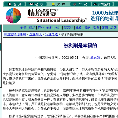
专题
|
精品
|
行业
|
专栏
|
关注
|
新营销
|
战略
|
策略
|
实务
|
案例
|
品牌
中国营销传播网
>
企业与人
>
治业之道
> 被剥削是幸福的
被剥削是幸福的
中国营销传播网， 2003-05-21， 作者:
郝志强
， 访问人数: 
经常有职业经理跳起来和老板叫板，少数人成功了，但大多数在老板的大力“扼杀
大多是认为老板给的待遇太低，总觉得：“你老板只出了钱，没有做具体企业管理方
的，市场是我打下来的，凭什么你拿那么多利润，而只给我可怜的工资？”于是不愤
是被消灭。
被剥削的感觉是痛苦的，也是憋气的，高声叫“王侯将相宁有种乎？”也是可以理
有人剥削你，意味着什么呢？也就是没有人用你，多么悲惨的境地！市场经济是由“
也就是适应生存，就象自然界一样，有鹿有狼，狼就是吃鹿的，或者说鹿生来就是
非。市场经济下面，员工就是被老板剥削的，老板就是剥削人的，也是天经地义无
每个人剥削别人的机会，为什么你不去抓，而是在这里埋怨老板呢？抱怨是不能改
如果你感到被剥削得过多，想“自己剥削自己”，就要衡量自己的实力和周围的环