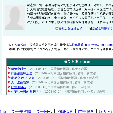
郝志强
：曾任某著名家电公司北京分公司总经理，对区域市场的
升为销售管理部经理，负责全国市场运做。对平衡不同区域市场
总部与各职能部门的配合，有切身体会。又曾任著名手机分销商
高级培训讲师职务。参与策划了摩托罗拉多款手机上市工作，对
深入研究。在工作中，接受过系统的专业讲师训练，现从事专业
查看
郝志强详细介绍
浏览
郝志强所有文
欢迎
作者投稿
，投稿即表明您已阅读并接受
本站投稿协议(http://www.emkt.com.cn/
本网刊登的文章均仅代表作者个人观点，并不代表本网立场。文中的论述和观
相 关 文 章（共6篇)
新镀金时代
（2004-05-17, 中国营销传播网，作者：俞雷）
打杂是磨练之道
（2003-09-23, 中国营销传播网，作者：郝志强）
老板会“吹”才会赢
（2003-05-22, 中国营销传播网，作者：郝志强）
人一走茶就凉
（2003-05-21, 中国营销传播网，作者：郝志强）
经营你自己
（2003-05-16, 中国营销传播网，作者：郝志强）
你要钻公司的漏洞吗？
（2003-05-14, 中国营销传播网，作者：郝志强）
主页
│
关于麦肯特
│
关于网站
│
招聘信息
│
广告服务
│
联系方