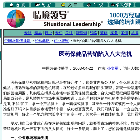
专题
|
精品
|
行业
|
专栏
|
关注
|
新营销
|
战略
|
策略
|
实务
|
案例
|
品牌
中国营销传播网
>
经营战略
>
产业观察
> 医药保健品营销陷入八大危机
医药保健品营销陷入八大危机
中国营销传播网， 2003-04-22， 作者:
孙文军
， 访问人数: 
医药保健品营销危机的出现已经有好几年了，这是业内所公认的，什么原因导致
健品，遭遇到这样的营销危机环境，在经过许多年后我们回头望望，发现一些暴露
们的营销周围，其实现在搏杀在市场中的医药保健品企业，自认为已经把问题看得
局部或部分，是从惯性的市场中吸取的教训，真正理解到营销危机的本质是需要验
是“时不我待”了，拿一个产品就上，拿一套模式就用，甚至学一种方式或挖一个人
准备好了吗？从目前的市场营销来看，成功者寥寥无几，我们习惯了被一个企业的
大致相同，好比一个地方的增长率年年新高一样，其实是一种政绩的表现，我们看
要发现自己企业或产品在营销领域出现的问题，就要看市场的整体环境，然后加
营销危机出现一般有下面的八大征兆，好比一条锁链，套上了，您的营销危机就要
一、企业市场布局失衡