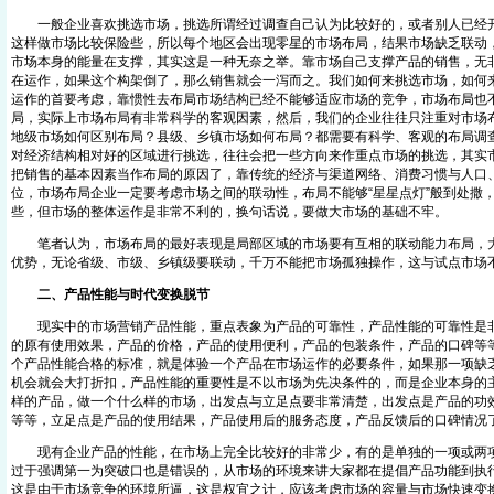
一般企业喜欢挑选市场，挑选所谓经过调查自己认为比较好的，或者别人已经开
这样做市场比较保险些，所以每个地区会出现零星的市场布局，结果市场缺乏联动
市场本身的能量在支撑，其实这是一种无奈之举。靠市场自己支撑产品的销售，无
在运作，如果这个构架倒了，那么销售就会一泻而之。我们如何来挑选市场，如何
运作的首要考虑，靠惯性去布局市场结构已经不能够适应市场的竞争，市场布局也
局，实际上市场布局有非常科学的客观因素，然后，我们的企业往往只注重对市场
地级市场如何区别布局？县级、乡镇市场如何布局？都需要有科学、客观的布局调
对经济结构相对好的区域进行挑选，往往会把一些方向来作重点市场的挑选，其实
把销售的基本因素当作布局的原因了，靠传统的经济与渠道网络、消费习惯与人口
位，市场布局企业一定要考虑市场之间的联动性，布局不能够“星星点灯”般到处撒
些，但市场的整体运作是非常不利的，换句话说，要做大市场的基础不牢。
笔者认为，市场布局的最好表现是局部区域的市场要有互相的联动能力布局，大
优势，无论省级、市级、乡镇级要联动，千万不能把市场孤独操作，这与试点市场
二、产品性能与时代变换脱节
现实中的市场营销产品性能，重点表象为产品的可靠性，产品性能的可靠性是非
的原有使用效果，产品的价格，产品的使用便利，产品的包装条件，产品的口碑等
个产品性能合格的标准，就是体验一个产品在市场运作的必要条件，如果那一项缺
机会就会大打折扣，产品性能的重要性是不以市场为先决条件的，而是企业本身的
样的产品，做一个什么样的市场，出发点与立足点要非常清楚，出发点是产品的功
等等，立足点是产品的使用结果，产品使用后的服务态度，产品反馈后的口碑情况
现有企业产品的性能，在市场上完全比较好的非常少，有的是单独的一项或两项
过于强调第一为突破口也是错误的，从市场的环境来讲大家都在提倡产品功能到执
这是由于市场竞争的环境所逼，这是权宜之计，应该考虑市场的容量与市场快速变