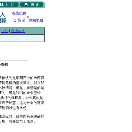
在线投稿
会 员 区
网站地图
|
企划
|
企业与人
4849
被认为是朝阳产业的医药保
营销危机的情况征兆，就在我
比较清楚，但是，看清楚的是
证的，可是我们的企业已经
就执行的怪现象，企业真的是
报表所迷惑，这与社会的环境
营销领域也有水份。
以应对，目前医药保健品的
出现，就要防范于未然。