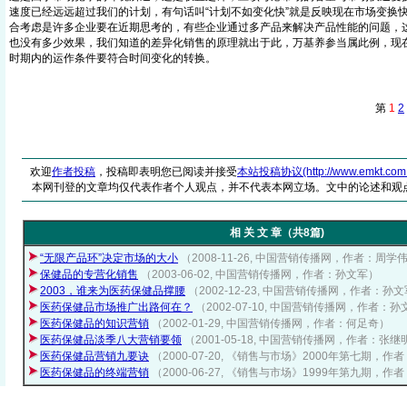
速度已经远远超过我们的计划，有句话叫“计划不如变化快”就是反映现在市场变换
合考虑是许多企业要在近期思考的，有些企业通过多产品来解决产品性能的问题，
也没有多少效果，我们知道的差异化销售的原理就出于此，万基养参当属此例，现
时期内的运作条件要符合时间变化的转换。
第
1
2
欢迎
作者投稿
，投稿即表明您已阅读并接受
本站投稿协议(http://www.emkt.com.cn/
本网刊登的文章均仅代表作者个人观点，并不代表本网立场。文中的论述和观
相 关 文 章（共8篇)
“无限产品环”决定市场的大小
（2008-11-26, 中国营销传播网，作者：周学
保健品的专营化销售
（2003-06-02, 中国营销传播网，作者：孙文军）
2003，谁来为医药保健品撑腰
（2002-12-23, 中国营销传播网，作者：孙
医药保健品市场推广出路何在？
（2002-07-10, 中国营销传播网，作者：
医药保健品的知识营销
（2002-01-29, 中国营销传播网，作者：何足奇）
医药保健品淡季八大营销要领
（2001-05-18, 中国营销传播网，作者：张继
医药保健品营销九要诀
（2000-07-20, 《销售与市场》2000年第七期，
医药保健品的终端营销
（2000-06-27, 《销售与市场》1999年第九期，