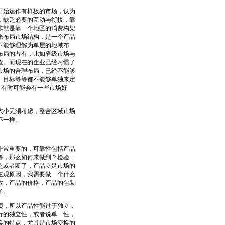
始运作有样板的市场，认为
，缺乏必要的互动与衔接，靠
非就是靠一个地区的消费构架
来布局市场结构，是一个产品
不能够理解为单层的地域布
布局的占有，比如省级市场与
查。而现在的企业已经习惯了
市场的合理布局，已经不能够
、目标等等都不能够单独来定
，有时可能会有一些市场好
小无须考虑，整合区域市场
不一样。
常重要的，可靠性包括产品
等，那么如何来做到？检验一
乏或者断了，产品立足市场的
主观原因，我需要做一个什么
效，产品的价格，产品的包装
了。
，所以产品性能过于独立，
行的独立性，或者说单一性，
换的特点，尤其是市场变换的