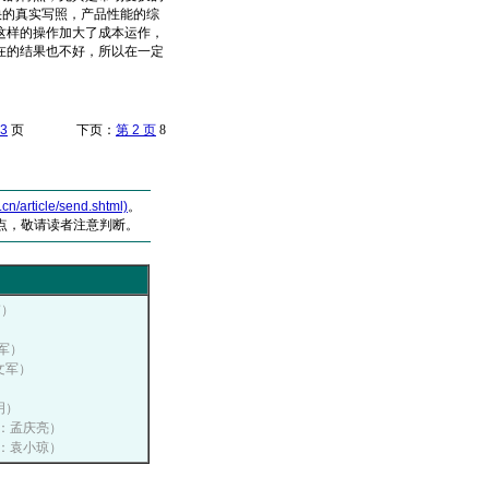
快的真实写照，产品性能的综
这样的操作加大了成本运作，
在的结果也不好，所以在一定
3
页 下页：
第 2 页
8
article/send.shtml)
。
点，敬请读者注意判断。
伟）
文军）
孙文军）
明）
作者：孟庆亮）
作者：袁小琼）