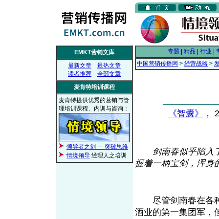
专题
|
精品
|
行业
|
EMKT营销文库
中国营销传播网
>
经营战略
>
最新文章
最热文章
读者推荐
全部文章
麦肯特培训课程
麦肯特提供优秀的营销与管
理培训课程、内训与咨询：
《智囊》
， 2
领导者之剑 － 突破思维
剑南春似乎陷入
情境领导
经理人之培训
握着一柄宝剑，浑身
尽管剑南春在各种
酒业的第一集团军，