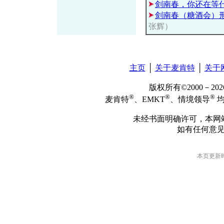
剑南春，你还在等
剑南春（糖酒会）
张辉）
主页
│
关于麦肯特
│
关于
版权所有©2000－2
®
®
®
麦肯特
、EMKT
、情境领导
均
未经书面明确许可，本网
如有任何意
本页更新时间: