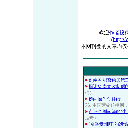
欢迎
作者投
(http:/
本网刊登的文章均仅
剑南春能否稳居第
探访剑南春改制后
晴）
逆向操作创佳绩－
26, 中国营销传播
点评金剑南酒的“牛
足奇）
“奇香贵州醇”的遗憾