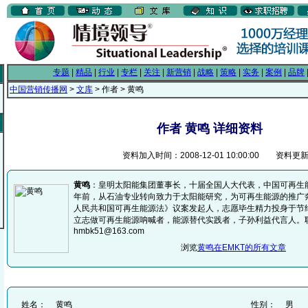
专题
|
精品
|
行业
|
专栏
|
关注
|
新营销
|
战略
|
策略
|
实务
|
案例
|
品牌
中国营销传播网
>
文库
> 作者 > 黄鸣
作者 黄鸣 详细资料
资料加入时间：2008-12-01 10:00:00 资料更新时间
黄鸣
：皇明太阳能集团董事长，十届全国人大代表，中国可再生能
年前，从石油专业转向致力于太阳能研究，为可再生能源的推广
人民共和国可再生能源法》议案发起人，志愿毕生精力投身于节
立志做可再生能源呐喊者，能源替代实践者，子孙利益代言人。
hmbk51@163.com
浏览
黄鸣在EMKT的所有文章
姓名：
黄鸣
性别：
男