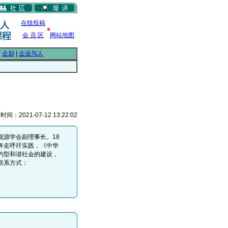
在线投稿
会 员 区
网站地图
|
企划
|
企业与人
：2021-07-12 13:22:02
源学会副理事长。18
奔走呼吁实践，《中华
约型和谐社会的建设，
联系方式：