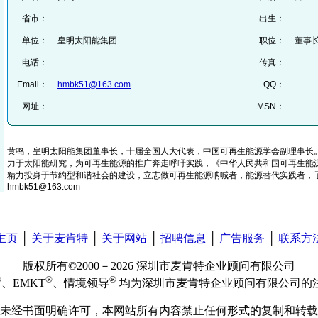
省市：
出生：
单位：
皇明太阳能集团
职位：
董事
电话：
传真：
Email：
hmbk51@163.com
QQ：
网址：
MSN：
黄鸣，皇明太阳能集团董事长，十届全国人大代表，中国可再生能源学会副理事长。
力于太阳能研究，为可再生能源的推广奔走呼吁实践，《中华人民共和国可再生能
精力投身于节约型和谐社会的建设，立志做可再生能源呐喊者，能源替代实践者，
hmbk51@163.com
主页
│
关于麦肯特
│
关于网站
│
招聘信息
│
广告服务
│
联系方
版权所有©2000－2026 深圳市麦肯特企业顾问有限公司
®
®
®
、EMKT
、情境领导
均为深圳市麦肯特企业顾问有限公司的
未经书面明确许可，本网站所有内容禁止任何形式的复制和转载