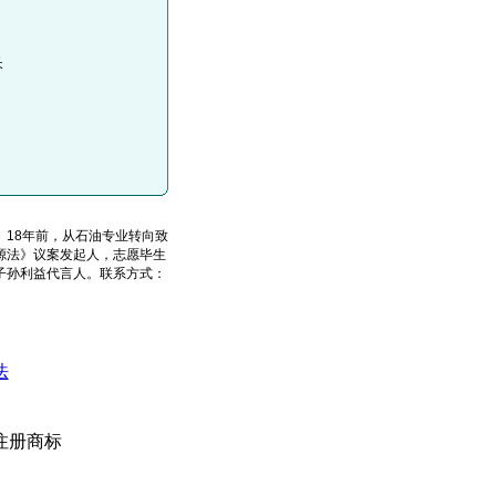
长
18年前，从石油专业转向致
源法》议案发起人，志愿毕生
子孙利益代言人。联系方式：
法
注册商标