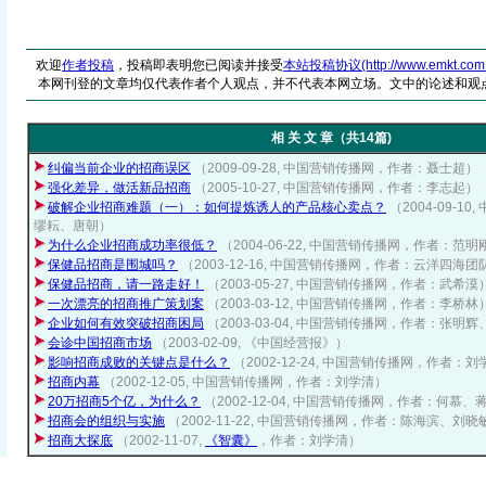
欢迎
作者投稿
，投稿即表明您已阅读并接受
本站投稿协议(http://www.emkt.com.cn/
本网刊登的文章均仅代表作者个人观点，并不代表本网立场。文中的论述和观
相 关 文 章（共14篇)
纠偏当前企业的招商误区
（2009-09-28, 中国营销传播网，作者：聂士超）
强化差异，做活新品招商
（2005-10-27, 中国营销传播网，作者：李志起）
破解企业招商难题（一）：如何提炼诱人的产品核心卖点？
（2004-09-
缪耘、唐朝）
为什么企业招商成功率很低？
（2004-06-22, 中国营销传播网，作者：范明
保健品招商是围城吗？
（2003-12-16, 中国营销传播网，作者：云洋四海团
保健品招商，请一路走好！
（2003-05-27, 中国营销传播网，作者：武希漠
一次漂亮的招商推广策划案
（2003-03-12, 中国营销传播网，作者：李桥林
企业如何有效突破招商困局
（2003-03-04, 中国营销传播网，作者：张明
会诊中国招商市场
（2003-02-09, 《中国经营报》）
影响招商成败的关键点是什么？
（2002-12-24, 中国营销传播网，作者：
招商内幕
（2002-12-05, 中国营销传播网，作者：刘学清）
20万招商5个亿，为什么？
（2002-12-04, 中国营销传播网，作者：何慕、
招商会的组织与实施
（2002-11-22, 中国营销传播网，作者：陈海滨、刘晓
招商大探底
（2002-11-07,
《智囊》
，作者：刘学清）