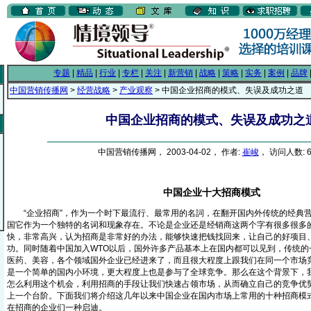
专题
|
精品
|
行业
|
专栏
|
关注
|
新营销
|
战略
|
策略
|
实务
|
案例
|
品牌
中国营销传播网
>
经营战略
>
产业观察
> 中国企业招商的模式、失误及成功之道
中国企业招商的模式、失误及成功之
中国营销传播网， 2003-04-02， 作者:
崔峻
， 访问人数: 6
中国企业十大招商模式
“企业招商”，作为一个时下最流行、最常用的名詞，在翻开国内外传统的经典营
国它作为一个独特的名词和现象存在。不论是企业还是经销商这两个字有很多很多
快，非常高兴，认为招商是非常好的办法，能够快速把钱找回来，让自己的好项目
功。同时随着中国加入WTO以后，国外许多产品基本上在国内都可以见到，传统的
医药、美容，各个领域国外企业已经进来了，而且很大程度上跟我们在同一个市场
是一个简单的国内小环境，更大程度上也是参与了全球竞争。那么在这个背景下，
怎么利用这个机会，利用招商的手段让我们快速占领市场，从而确立自己的竞争优
上一个台阶。下面我们将介绍这几年以来中国企业在国内市场上常用的十种招商模
在招商的企业们一种启迪。