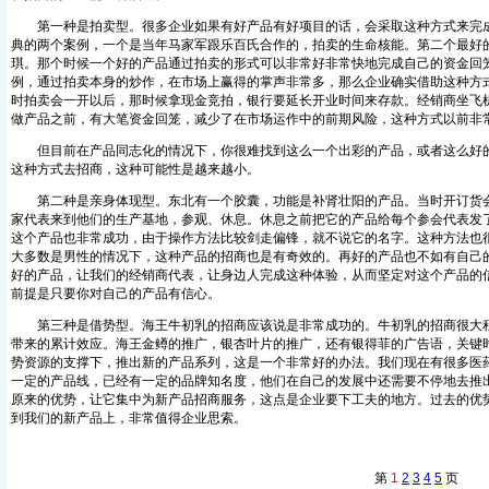
第一种是拍卖型。很多企业如果有好产品有好项目的话，会采取这种方式来完成
典的两个案例，一个是当年马家军跟乐百氏合作的，拍卖的生命核能。第二个最好的
琪。那个时候一个好的产品通过拍卖的形式可以非常好非常快地完成自己的资金回
例，通过拍卖本身的炒作，在市场上赢得的掌声非常多，那么企业确实借助这种方
时拍卖会一开以后，那时候拿现金竞拍，银行要延长开业时间来存款。经销商坐飞
做产品之前，有大笔资金回笼，减少了在市场运作中的前期风险，这种方式以前非
但目前在产品同志化的情况下，你很难找到这么一个出彩的产品，或者这么好的
这种方式去招商，这种可能性是越来越小。
第二种是亲身体现型。东北有一个胶囊，功能是补肾壮阳的产品。当时开订货会
家代表来到他们的生产基地，参观、休息。休息之前把它的产品给每个参会代表发
这个产品也非常成功，由于操作方法比较剑走偏锋，就不说它的名字。这种方法也
大多数是男性的情况下，这种产品的招商也是有奇效的。再好的产品也不如有自己
好的产品，让我们的经销商代表，让身边人完成这种体验，从而坚定对这个产品的
前提是只要你对自己的产品有信心。
第三种是借势型。海王牛初乳的招商应该说是非常成功的。牛初乳的招商很大程
带来的累计效应。海王金鳟的推广，银杏叶片的推广，还有银得菲的广告语，关键
势资源的支撑下，推出新的产品系列，这是一个非常好的办法。我们现在有很多医
一定的产品线，已经有一定的品牌知名度，他们在自己的发展中还需要不停地去推
原来的优势，让它集中为新产品招商服务，这点是企业要下工夫的地方。过去的优
到我们的新产品上，非常值得企业思索。
第
1
2
3
4
5
页 