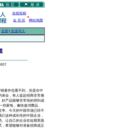
在线投稿
会 员 区
网站地图
|
企划
|
企业与人
道
607
销著作也看不到，但是在中
的体会，有人提起招商非常痛
、好产品能够非常快的得到成
一些家电，像快速消费品、
竞争。今天的中国市场已经不
我们这种成长性的中国企业，
势。让自己的企业在短期里面
式，希望能够对准备招商或正