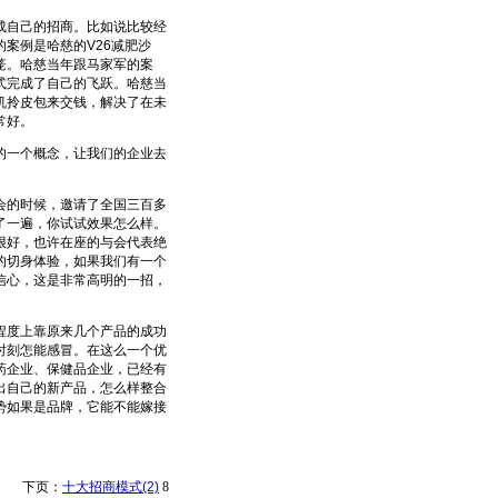
自己的招商。比如说比较经
案例是哈慈的V26减肥沙
笼。哈慈当年跟马家军的案
式完成了自己的飞跃。哈慈当
机拎皮包来交钱，解决了在未
常好。
一个概念，让我们的企业去
的时候，邀请了全国三百多
了一遍，你试试效果怎么样。
很好，也许在座的与会代表绝
的切身体验，如果我们有一个
信心，这是非常高明的一招，
度上靠原来几个产品的成功
时刻怎能感冒。在这么一个优
药企业、保健品企业，已经有
出自己的新产品，怎么样整合
势如果是品牌，它能不能嫁接
下页：
十大招商模式(2)
8