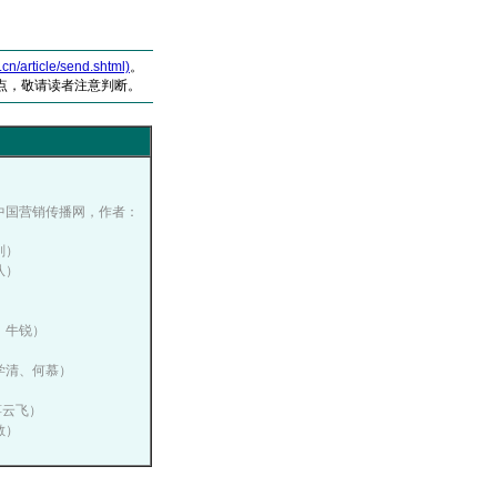
article/send.shtml)
。
点，敬请读者注意判断。
10, 中国营销传播网，作者：
刚）
队）
）
）
辉、牛锐）
刘学清、何慕）
蒋云飞）
敏）