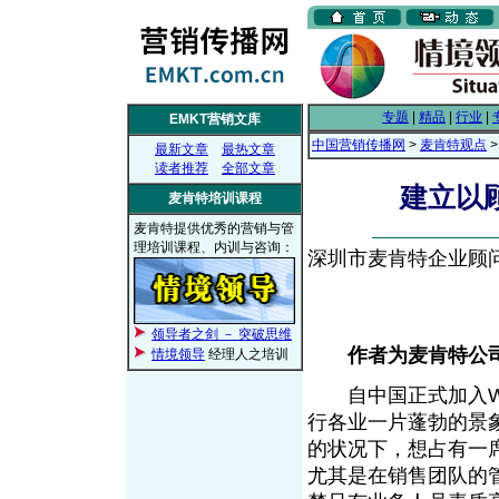
专题
|
精品
|
行业
|
EMKT营销文库
中国营销传播网
>
麦肯特观点
最新文章
最热文章
读者推荐
全部文章
建立以
麦肯特培训课程
麦肯特提供优秀的营销与管
理培训课程、内训与咨询：
深圳市麦肯特企业顾问有限
领导者之剑 － 突破思维
作者为麦肯特公
情境领导
经理人之培训
自中国正式加入WT
行各业一片蓬勃的景
的状况下，想占有一
尤其是在销售团队的