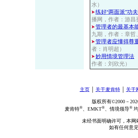
水）
练好“两面派”功
播网，作者：游昌
管理者的最基本
九期，作者：章哲
管理者应懂得尊
者：肖明超）
妙用情境管理法
作者：刘欣光）
主页
│
关于麦肯特
│
关于
版权所有©2000－2
®
®
®
麦肯特
、EMKT
、情境领导
均
未经书面明确许可，本网
如有任何意