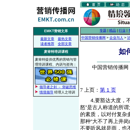
专题
|
精品
|
行业
|
EMKT营销文库
中国营销传播网
>
企业与人
>
最新文章
最热文章
读者推荐
全部文章
如
麦肯特培训课程
麦肯特提供优秀的营销与管
理培训课程、内训与咨询：
中国营销传播网， 2
领导者之剑 － 突破思维
7
上页：
第 1 页
情境领导
经理人之培训
4,要豁达大度，不
怒”是古人称道的所
的素质，以对付复杂
那种“大不了再上井
不要听风就是雨，也