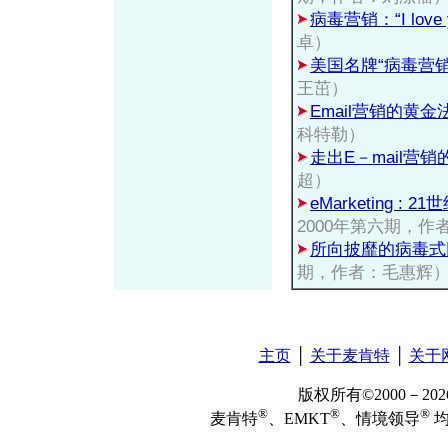
病毒营销：“I love
卓）
美国名牌“病毒营销
王茁）
Email营销的黄金
科特勒）
走出E－mail营销
超）
eMarketing :
2000年第六期，
所向披靡的病毒式
期，作者：毛惠辉
主页
│
关于麦肯特
│
关于
版权所有©2000－2
®
®
®
麦肯特
、EMKT
、情境领导
均