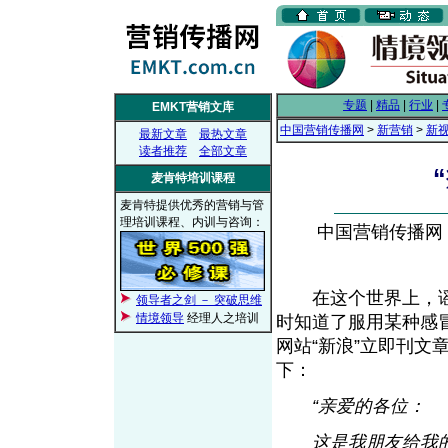
专题
|
精品
|
行业
|
EMKT营销文库
中国营销传播网
>
新营销
>
新
最新文章
最热文章
读者推荐
全部文章
麦肯特培训课程
麦肯特提供优秀的营销与管
理培训课程、内训与咨询：
中国营销传播网， 2
在这个世界上，谣
领导者之剑 － 突破思维
情境领导
经理人之培训
时知道了服用某种感
网站“新浪”立即刊
下：
“亲爱的各位：
这是我朋友给我的