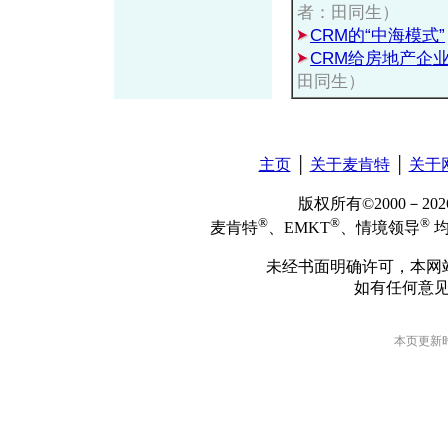
者：田同生）
CRM的“中海模式”
CRM给房地产企
田同生）
主页
│
关于麦肯特
│
关于
版权所有©2000－2
®
®
®
麦肯特
、EMKT
、情境领导
均
未经书面明确许可，本网
如有任何意
本页更新时间: