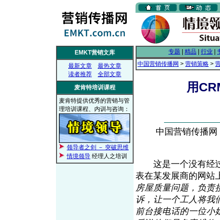
专题
|
精品
|
行业
|
EMKT营销文库
中国营销传播网
>
营销策略
>
最新文章
最热文章
读者推荐
全部文章
用CR
麦肯特培训课程
麦肯特提供优秀的营销与管
理培训课程、内训与咨询：
中国营销传播网， 2
领导者之剑 － 突破思维
情境领导
经理人之培训
这是一个没有经过
表在某发展商的网站
房屋质量问题，负责接
诉，让一个工人将我
前台接电话的一位小