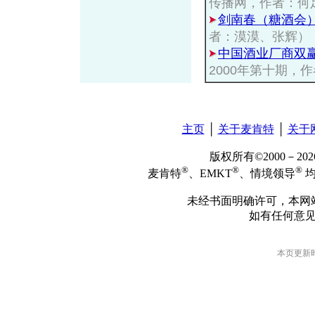
传播网，作者：何
剑南春（糖酒会
者：漠漠、张辉）
中国酒业厂商双
2000年第十期，
主页
│
关于麦肯特
│
关于
版权所有©2000－2
®
®
®
麦肯特
、EMKT
、情境领导
均
未经书面明确许可，本网
如有任何意
本页更新时间: