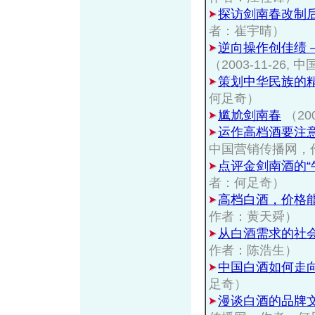
探访剑南春改制
者：崔宇晴）
逆向操作创佳绩
（2003-11-2
策划中华民族的
何足奇）
尴尬剑南春
（200
运作高档酒要注
中国营销传播网，
点评金剑南酒的“
者：何足奇）
高档白酒，价格
作者：黄天舜）
从白酒需求的社
作者：陈浩生）
中国白酒如何走
足奇）
漫谈白酒的品牌