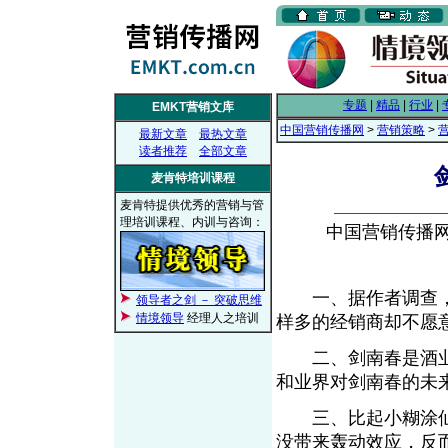
专题
|
精品
|
行业
|
EMKT营销文库
中国营销传播网
>
营销策略
>
最新文章
最热文章
读者推荐
全部文章
麦肯特培训课程
麦肯特提供优秀的营销与管
理培训课程、内训与咨询：
中国营销传播网， 
一、据作者调查，
领导者之剑 － 突破思维
情境领导
经理人之培训
样多的经销商却不愿
二、剑南春是酒业
和业界对剑南春的未
三、比起小糊涂仙
没带来轰动效应，反