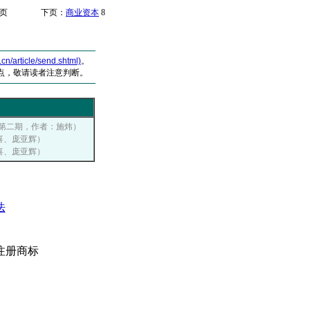
页 下页：
商业资本
8
article/send.shtml)
。
点，敬请读者注意判断。
03年第二期，作者：施炜）
秉喜、庞亚辉）
秉喜、庞亚辉）
法
注册商标