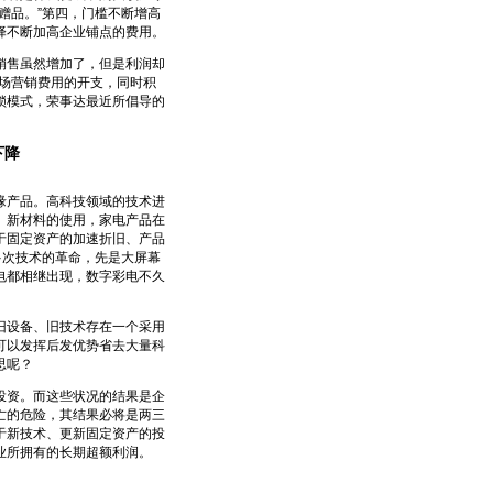
赠品。”第四，门槛不断增高
择不断加高企业铺点的费用。
售虽然增加了，但是利润却
市场营销费用的开支，同时积
锁模式，荣事达最近所倡导的
下降
产品。高科技领域的技术进
、新材料的使用，家电产品在
于固定资产的加速折旧、产品
多次技术的革命，先是大屏幕
电都相继出现，数字彩电不久
设备、旧技术存在一个采用
可以发挥后发优势省去大量科
去深思呢？
资。而这些状况的结果是企
亡的危险，其结果必将是两三
于新技术、更新固定资产的投
业所拥有的长期超额利润。