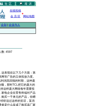
在线投稿
会 员 区
网站地图
|
企划
|
企业与人
数: 4597
这表现在以下几个方面：第
联网等广告的立体投放力度。
品高利润高回报的时期，这种庞
额，那时TCL把它的庞大的
维持这样庞大网络每年需要投
，家电企业在零售终端对产品
，购买一千来元的产品，你赠
曾经听说过这样的笑话，某消
费者是什么促成了购买该厂家