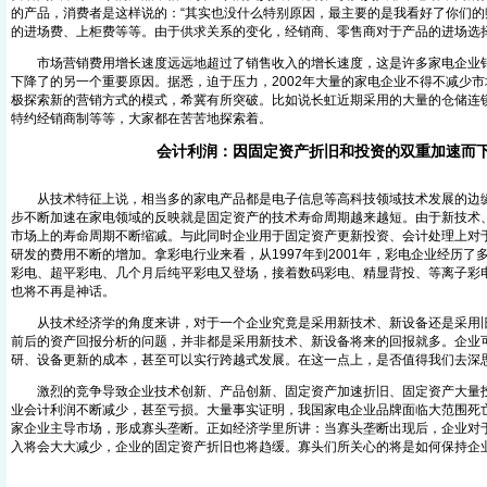
的产品，消费者是这样说的：“其实也没什么特别原因，最主要的是我看好了你们的
的进场费、上柜费等等。由于供求关系的变化，经销商、零售商对于产品的进场选
市场营销费用增长速度远远地超过了销售收入的增长速度，这是许多家电企业销
下降了的另一个重要原因。据悉，迫于压力，2002年大量的家电企业不得不减少
极探索新的营销方式的模式，希冀有所突破。比如说长虹近期采用的大量的仓储连
特约经销商制等等，大家都在苦苦地探索着。
会计利润：因固定资产折旧和投资的双重加速而
从技术特征上说，相当多的家电产品都是电子信息等高科技领域技术发展的边缘
步不断加速在家电领域的反映就是固定资产的技术寿命周期越来越短。由于新技术
市场上的寿命周期不断缩减。与此同时企业用于固定资产更新投资、会计处理上对
研发的费用不断的增加。拿彩电行业来看，从1997年到2001年，彩电企业经历了
彩电、超平彩电、几个月后纯平彩电又登场，接着数码彩电、精显背投、等离子彩
也将不再是神话。
从技术经济学的角度来讲，对于一个企业究竟是采用新技术、新设备还是采用旧
前后的资产回报分析的问题，并非都是采用新技术、新设备将来的回报就多。企业
研、设备更新的成本，甚至可以实行跨越式发展。在这一点上，是否值得我们
激烈的竞争导致企业技术创新、产品创新、固定资产加速折旧、固定资产大量投
业会计利润不断减少，甚至亏损。大量事实证明，我国家电企业品牌面临大范围死
家企业主导市场，形成寡头垄断。正如经济学里所讲：当寡头垄断出现后，企业对
入将会大大减少，企业的固定资产折旧也将趋缓。寡头们所关心的将是如何保持企