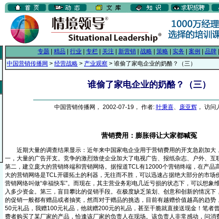
专题
|
精品
|
行业
|
专栏
|
关注
|
新营销
|
战略
|
策略
|
实务
|
案例
|
品牌
中国营销传播网
>
经营战略
>
产业观察
> 谁偷了家电企业的奶酪？（三）
谁偷了家电企业的奶酪？（三）
中国营销传播网， 2002-07-19， 作者:
叶秉喜
、
庞亚辉
， 访问人
营销费用：膨胀得让大家都喊冤
近期大量的调查结果显示：近年来中国家电企业用于营销费用的开支急剧加大，
一，大量的广告开支。竞争的激烈致使企业加大了电视广告、报纸杂志、户外、互
第二，建立庞大的营销终端和营销网络。据报道TCL有12000个营销终端，在产
大的营销网络是TCL开疆拓土的利器，无往而不胜，可以迅速占据绝大部分的市场份
营销网络叫做“幸福快车”。而现在，其主营业务彩电几近亏损的状态下，可以想象
入多少资金。第三，盲目攀比的促销手段。在极度缺乏策划、创意和创新的情况下
的促销一般都有赠品或者抽奖，然而对于赠品的挑选，目前有越赠价值越高的趋势
50元礼品，我赠100元礼品，他就赠200元的礼品，甚至干脆就直接送现金！笔者
费者购买了某厂家的产品，恰逢该厂家的负责人在现场。该负责人非常感动，问消