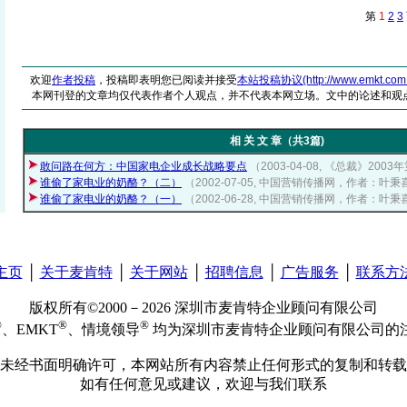
第
1
2
3
欢迎
作者投稿
，投稿即表明您已阅读并接受
本站投稿协议(http://www.emkt.com.cn/
本网刊登的文章均仅代表作者个人观点，并不代表本网立场。文中的论述和观
相 关 文 章（共3篇)
敢问路在何方：中国家电企业成长战略要点
（2003-04-08, 《总裁》20
谁偷了家电业的奶酪？（二）
（2002-07-05, 中国营销传播网，作者：叶
谁偷了家电业的奶酪？（一）
（2002-06-28, 中国营销传播网，作者：叶
主页
│
关于麦肯特
│
关于网站
│
招聘信息
│
广告服务
│
联系方
版权所有©2000－2026 深圳市麦肯特企业顾问有限公司
®
®
®
、EMKT
、情境领导
均为深圳市麦肯特企业顾问有限公司的
未经书面明确许可，本网站所有内容禁止任何形式的复制和转载
如有任何意见或建议，欢迎与我们联系