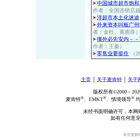
中国城市超市饱和
作者：全国连锁店
洋超市本土化迷途
外来资本叫板广州
者：金杜、黄惠珠
攘外必先安内－－
作者：王蓁）
零售业要挺住
（2
主页
│
关于麦肯特
│
关于
版权所有©2000－2
®
®
®
麦肯特
、EMKT
、情境领导
均
未经书面明确许可，本网
如有任何意
本页更新时间: