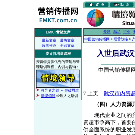
专题
|
精品
|
行业
|
EMKT营销文库
中国营销传播网
>
经营战略
>
最新文章
最热文章
读者推荐
全部文章
入世后武汉
麦肯特培训课程
麦肯特提供优秀的营销与管
理培训课程、内训与咨询：
中国营销传播网， 
领导者之剑 － 突破思维
7
上页：
武汉市内资超
情境领导
经理人之培训
（四）人力资源
现代企业之间的竞
资超市争高下，首要
供全面系统的职业发