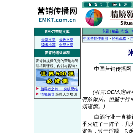
专题
|
精品
|
行业
|
EMKT营销文库
中国营销传播网
>
经营战略
>
最新文章
最热文章
读者推荐
全部文章
麦肯特培训课程
麦肯特提供优秀的营销与管
理培训课程、内训与咨询：
中国营销传播网， 2
领导者之剑 － 突破思维
(引言:OEM,
情境领导
经理人之培训
有效做法。但鉴于行
须谨慎。)
白酒行业一直被认为
乎火红了一阵子，几
资源，过于浮躁、功