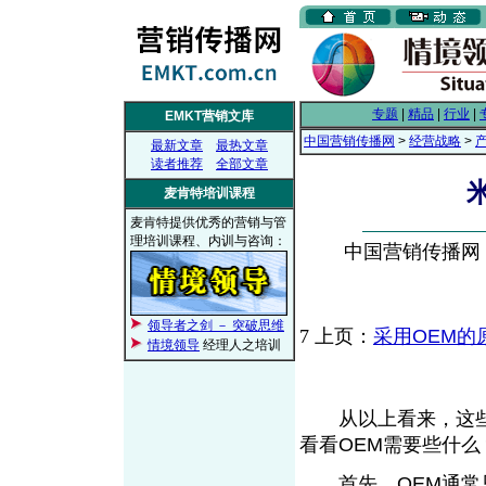
专题
|
精品
|
行业
|
EMKT营销文库
中国营销传播网
>
经营战略
>
最新文章
最热文章
读者推荐
全部文章
麦肯特培训课程
麦肯特提供优秀的营销与管
理培训课程、内训与咨询：
中国营销传播网， 2
领导者之剑 － 突破思维
7
上页：
采用OEM的
情境领导
经理人之培训
从以上看来，这些米
看看OEM需要些什么
首先，OEM通常只