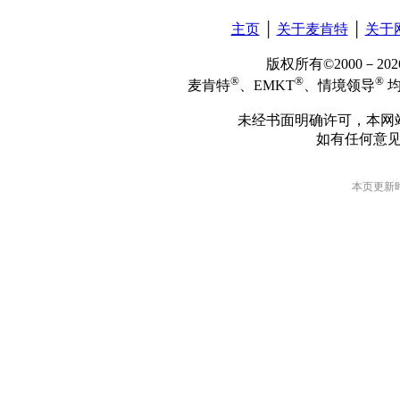
主页
│
关于麦肯特
│
关于
版权所有©2000－2
®
®
®
麦肯特
、EMKT
、情境领导
均
未经书面明确许可，本网
如有任何意
本页更新时间: