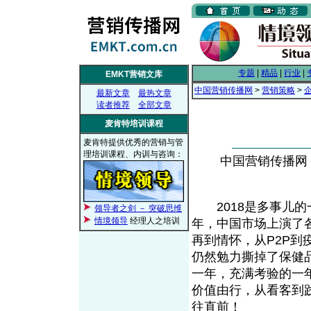
专题
|
精品
|
行业
|
EMKT营销文库
中国营销传播网
>
营销策略
>
最新文章
最热文章
读者推荐
全部文章
麦肯特培训课程
麦肯特提供优秀的营销与管
理培训课程、内训与咨询：
中国营销传播网， 2
2018是多事儿的
领导者之剑 － 突破思维
情境领导
经理人之培训
年，中国市场上演了
再到情怀，从P2P
仍然勉力撕掉了保健品
一年，充满考验的一
价值由行，从看客到
往直前！