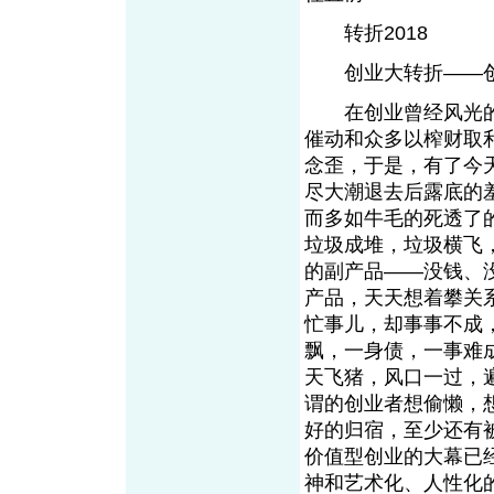
转折2018
创业大转折——创
在创业曾经风光的
催动和众多以榨财取
念歪，于是，有了今
尽大潮退去后露底的
而多如牛毛的死透了
垃圾成堆，垃圾横飞
的副产品——没钱、
产品，天天想着攀关
忙事儿，却事事不成
飘，一身债，一事难成
天飞猪，风口一过，
谓的创业者想偷懒，
好的归宿，至少还有被
价值型创业的大幕已
神和艺术化、人性化