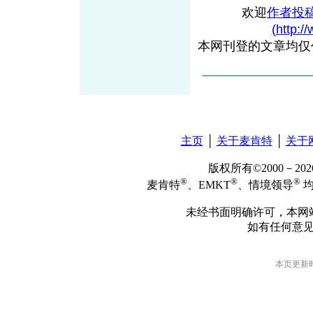
欢迎
作者投
(http:/
本网刊登的文章均仅
主页
│
关于麦肯特
│
关于
版权所有©2000－2
®
®
®
麦肯特
、EMKT
、情境领导
均
未经书面明确许可，本网
如有任何意
本页更新时间: