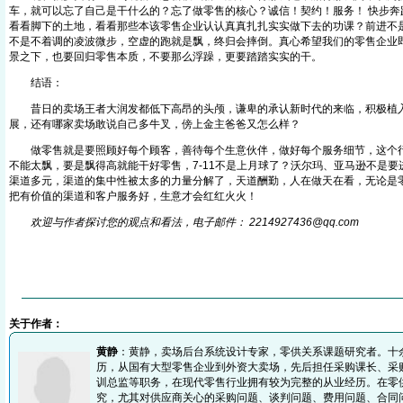
车，就可以忘了自己是干什么的？忘了做零售的核心？诚信！契约！服务！ 快步奔
看看脚下的土地，看看那些本该零售企业认认真真扎扎实实做下去的功课？前进不
不是不着调的凌波微步，空虚的跑就是飘，终归会摔倒。真心希望我们的零售企业
景之下，也要回归零售本质，不要那么浮躁，更要踏踏实实的干。
结语：
昔日的卖场王者大润发都低下高昂的头颅，谦卑的承认新时代的来临，积极植入
展，还有哪家卖场敢说自己多牛叉，傍上金主爸爸又怎么样？
做零售就是要照顾好每个顾客，善待每个生意伙伴，做好每个服务细节，这个行
不能太飘，要是飘得高就能干好零售，7-11不是上月球了？沃尔玛、亚马逊不是
渠道多元，渠道的集中性被太多的力量分解了，天道酬勤，人在做天在看，无论是
把有价值的渠道和客户服务好，生意才会红红火火！
欢迎与作者探讨您的观点和看法，电子邮件： 2214927436@q
q
.com
关于作者：
黄静
：黄静，卖场后台系统设计专家，零供关系课题研究者。十
历，从国有大型零售企业到外资大卖场，先后担任采购课长、采
训总监等职务，在现代零售行业拥有较为完整的从业经历。在零
究，尤其对供应商关心的采购问题、谈判问题、费用问题、合同