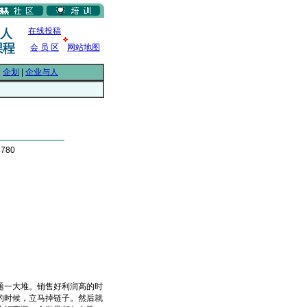
在线投稿
会 员 区
网站地图
|
企划
|
企业与人
780
一大堆。销售好利润高的时
的时候，立马掉链子。然后就