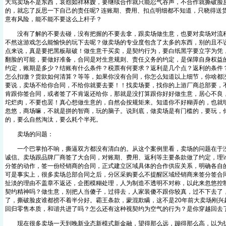
大骂卖场不是东西，哀怨如祥林嫂，要继续合作就只能忍气吞声，不合作就撕破脸
的，就忘了反思一下自己的责任呢? 连账期、费用、扣点明细都不知道，只晓得送
意有风险，能不能不要这么上杆子？
没有了解的不要去碰，没有把握的不要去拿，跟卖场做生意，也要对卖场对流程
不然这游戏怎么能愉快的玩下去呢？做卖场的专业度包含了太多的东西，别的且不
点来说，真是要把黑板敲破！做生意干买卖，是契约行为，要白纸黑字要立字为凭
翻脸的可能，要做好准备，合同是对生意规则、责任义务的约定，是保障自身权益
约定，账期是多少？结账有什么条件？税票有何要求？返利是几个点？返利的条件
怎么扣缴？货款如何清算？等等，如果你没有合同，你怎么知道以上细节，你啥都
要说，卖场不给你合同，不给你就要去要！！找卖场要，找你的上游厂商总部要，
肯跟你签合同，或者签了不肯返还给你，那就是没打算跟你好好做生意，居心不良
坨烂肉，不要也罢！真心想做生意的，自然会按规矩来。知道你不好糊弄的，也就
忽悠，商场嘛，不就是拼的智商，玩的脑子。说到底，做卖场是有门槛的，要玩，
的，要么自然淘汰，要么耗个半死。
卖场的问题：
一个巴掌拍不响，撕逼双方都没有清白的。从这个案例里看，卖场的问题在于没
诚信。卖场跟品牌厂商签了大合同，对账期、费用、返利等主要条款做了约定，理
分签的动作，签一份经销商的合同，正式建立区域具体的合作供应关系，明确各自
可是事实上，很多卖场总部合同之后，分区采购要么不提醒区域经销商来签分签合
扯淡的理由不盖章不返还，企图模糊处理，人为制造不透明不对称，以此来忽悠控
契约精神吗？做生意，别把人当傻子，过得去，人家装傻不跟你较真，过不下去了
了，撕破脸皮谁都捞不着半分好。霸王条款，蒙混欺瞒，这不是20年前大卖场刚兴
回归零售本质，和谐共进了吗？怎么还有这种视契约为空气的行为？是你穿越回去
现在很多卖场一天到晚新业态新模式新金融，望得那么远，蹦得那么高，以为扒上