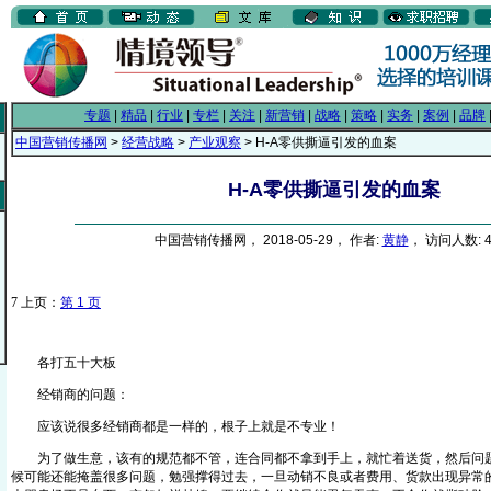
专题
|
精品
|
行业
|
专栏
|
关注
|
新营销
|
战略
|
策略
|
实务
|
案例
|
品牌
中国营销传播网
>
经营战略
>
产业观察
> H-A零供撕逼引发的血案
H-A零供撕逼引发的血案
中国营销传播网， 2018-05-29， 作者:
黄静
， 访问人数: 4
7
上页：
第 1 页
各打五十大板
经销商的问题：
应该说很多经销商都是一样的，根子上就是不专业！
为了做生意，该有的规范都不管，连合同都不拿到手上，就忙着送货，然后问题
候可能还能掩盖很多问题，勉强撑得过去，一旦动销不良或者费用、货款出现异常