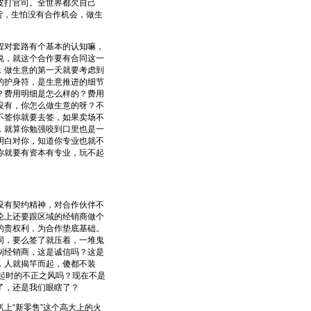
皮打官司。全世界都欠自己
货，生怕没有合作机会，做生
对套路有个基本的认知嘛，
说，就这个合作要有合同这一
，做生意的第一天就要考虑到
的护身符，是生意推进的细节
？费用明细是怎么样的？费用
没有，你怎么做生意的呀？不
不签你就要去签，如果卖场不
，就算你勉强咬到口里也是一
明白对你，知道你专业也就不
你就要有资本有专业，玩不起
有契约精神，对合作伙伴不
论上还要跟区域的经销商做个
的责权利，为合作垫底基础。
同，要么签了就压着，一堆鬼
制经销商，这是诚信吗？这是
，人就揭竿而起，傻都不装
起时的不正之风吗？现在不是
了，还是我们眼瞎了？
“新零售”这个高大上的火