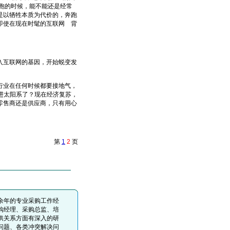
跑的时候，能不能还是经常
是以牺牲本质为代价的，奔跑
即使在现在时髦的互联网
背
From EMKT.com.cn
互联网的基因，开始蜕变发
业在任何时候都要接地气，
要进太阳系了？现在经济复苏，
零售商还是供应商，只有用心
第
1
2
页
余年的专业采购工作经
购经理、采购总监、培
供关系方面有深入的研
问题、各类冲突解决问