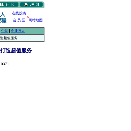
在线投稿
会 员 区
网站地图
|
企划
|
企业与人
打造超值服务
 打造超值服务
0371