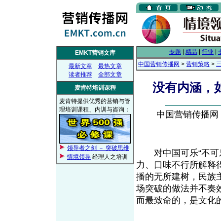
专题
|
精品
|
行业
|
EMKT营销文库
中国营销传播网
>
营销策略
>
最新文章
最热文章
读者推荐
全部文章
没有内涵，
麦肯特培训课程
麦肯特提供优秀的营销与管
理培训课程、内训与咨询：
中国营销传播网， 2
领导者之剑 － 突破思维
对中国可乐“不可乐
情境领导
经理人之培训
力、口味不行所解释得
播的无所建树，民族
场突破的做法并不奏
而最致命的，是文