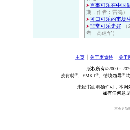
百事可乐在中国
期，作者：雷鸣）
可口可乐的市场
非常可乐走好
（
者：高建华）
主页
│
关于麦肯特
│
关于
版权所有©2000－2
®
®
®
麦肯特
、EMKT
、情境领导
均
未经书面明确许可，本网
如有任何意
本页更新时间: