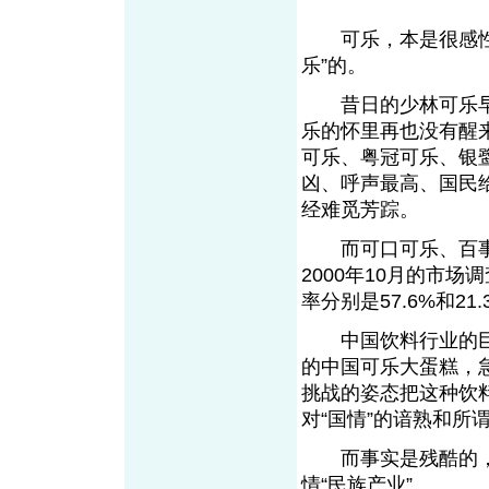
可乐，本是很感性很
乐”的。
昔日的少林可乐早
乐的怀里再也没有醒
可乐、粤冠可乐、银
凶、呼声最高、国民
经难觅芳踪。
而可口可乐、百事
2000年10月的市
率分别是57.6%和2
中国饮料行业的巨头
的中国可乐大蛋糕，
挑战的姿态把这种饮
对“国情”的谙熟和所
而事实是残酷的，
情“民族产业”。