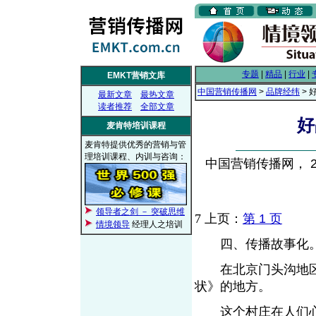
专题
|
精品
|
行业
|
EMKT营销文库
中国营销传播网
>
品牌经纬
> 
最新文章
最热文章
读者推荐
全部文章
好
麦肯特培训课程
麦肯特提供优秀的营销与管
理培训课程、内训与咨询：
中国营销传播网， 201
领导者之剑 － 突破思维
7
上页：
第 1 页
情境领导
经理人之培训
四、传播故事化
在北京门头沟地区，
状》的地方。
这个村庄在人们心