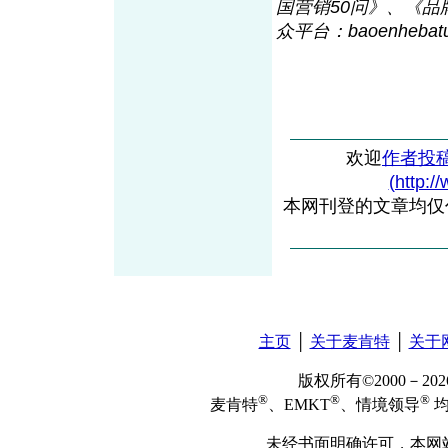
国营销50问》、《品
众平台：baoenhebat
欢迎
作者投
(http:/
本网刊登的文章均仅
主页
│
关于麦肯特
│
关于
版权所有©2000－2
®
®
®
麦肯特
、EMKT
、情境领导
均
未经书面明确许可，本网