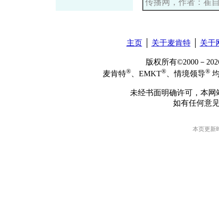
传播网，作者：崔
主页
│
关于麦肯特
│
关于
版权所有©2000－2
®
®
®
麦肯特
、EMKT
、情境领导
均
未经书面明确许可，本网
如有任何意
本页更新时间: