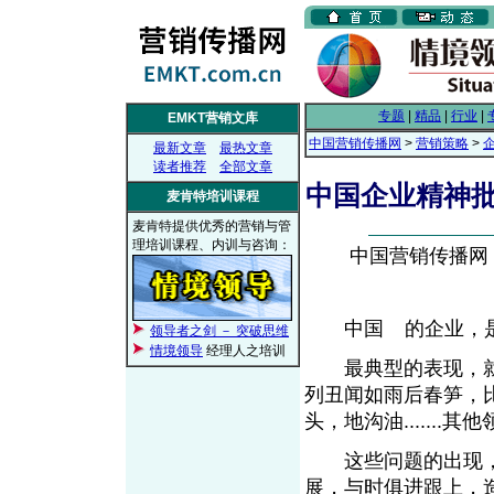
专题
|
精品
|
行业
|
EMKT营销文库
中国营销传播网
>
营销策略
>
最新文章
最热文章
读者推荐
全部文章
中国企业精神
麦肯特培训课程
麦肯特提供优秀的营销与管
理培训课程、内训与咨询：
中国营销传播网， 2
中国
的企业，
领导者之剑 － 突破思维
From EMKT.com.cn
情境领导
经理人之培训
最典型的表现，就
列丑闻如雨后春笋，
头，地沟油.......
这些问题的出现，
展，与时俱进跟上，