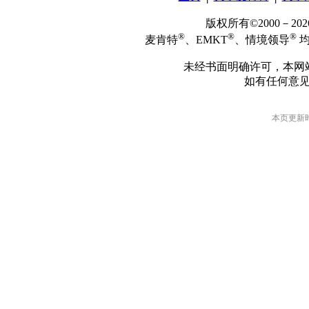
版权所有©2000－2
®
®
®
麦肯特
、EMKT
、情境领导
均
未经书面明确许可，本网
如有任何意
本页更新时间: