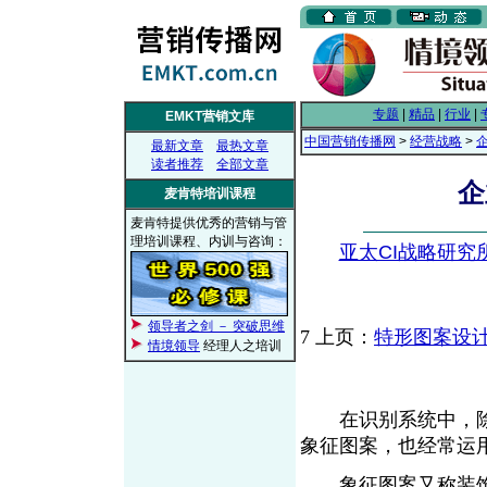
专题
|
精品
|
行业
|
EMKT营销文库
中国营销传播网
>
经营战略
>
最新文章
最热文章
读者推荐
全部文章
企
麦肯特培训课程
麦肯特提供优秀的营销与管
理培训课程、内训与咨询：
亚太CI战略研究
领导者之剑 － 突破思维
7
上页：
特形图案设
情境领导
经理人之培训
在识别系统中，除
象征图案，也经常运
象征图案又称装饰