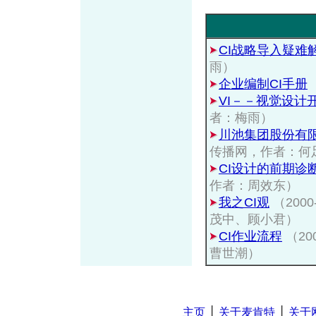
CI战略导入疑难
雨）
企业编制CI手册
VI－－视觉设计
者：梅雨）
川池集团股份有限
传播网，作者：何
CI设计的前期诊
作者：周效东）
我之CI观
（200
茂中、顾小君）
CI作业流程
（20
曹世潮）
主页
│
关于麦肯特
│
关于