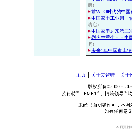
启）
前WTO时代的中国
中国家电工业园 
清启）
中国家电迎来第三
烈火中重生－－中
鹏）
未来5年中国家电
主页
│
关于麦肯特
│
关于
版权所有©2000－2
®
®
®
麦肯特
、EMKT
、情境领导
均
未经书面明确许可，本网
如有任何意
本页更新时间: