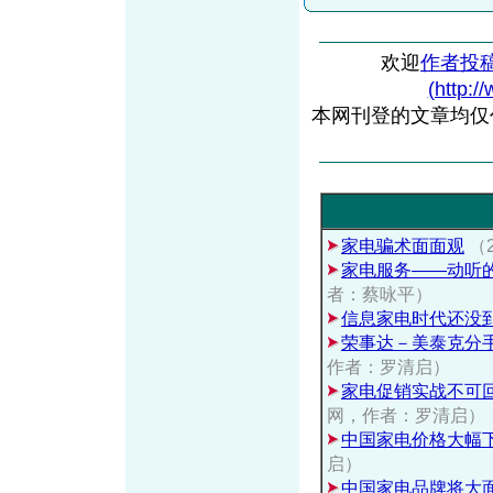
欢迎
作者投
(http:/
本网刊登的文章均仅
家电骗术面面观
（
家电服务——动听
者：蔡咏平）
信息家电时代还没
荣事达－美泰克分
作者：罗清启）
家电促销实战不可
网，作者：罗清启）
中国家电价格大幅
启）
中国家电品牌将大