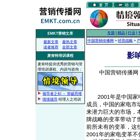
专题
|
精品
|
行业
|
EMKT营销文库
中国营销传播网
>
经营战略
>
最新文章
最热文章
读者推荐
全部文章
影
麦肯特培训课程
麦肯特提供优秀的营销与管
理培训课程、内训与咨询：
中国营销传播网， 2
领导者之剑 － 突破思维
2001年是中国家
情境领导
经理人之培训
成员，中国的家电市
来潜力巨大的市场，
牌战略的变革带动了
前所未有的变革，这
2001年的家电变革