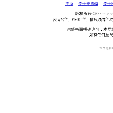
主页
│
关于麦肯特
│
关于
版权所有©2000－2
®
®
®
麦肯特
、EMKT
、情境领导
均
未经书面明确许可，本网
如有任何意
本页更新时间: