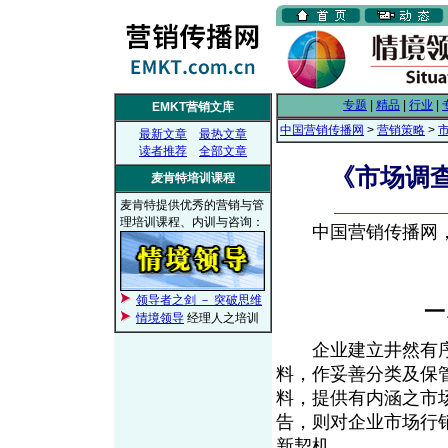
专题
|
精品
|
行业
|
EMKT营销文库
中国营销传播网
>
营销策略
>
最新文章
最热文章
读者推荐
全部文章
《市场调
麦肯特培训课程
麦肯特提供优秀的营销与管
理培训课程、内训与咨询：
中国营销传播网， 2
领导者之剑 － 突破思维
一
情境领导
经理人之培训
企业建立井然有序
料，作妥善分类及保
料，提供有内涵之市
告，则对企业市场行
新契机。