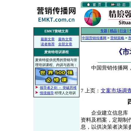
专题
|
精品
|
行业
|
EMKT营销文库
中国营销传播网
>
营销策略
>
最新文章
最热文章
读者推荐
全部文章
《市
麦肯特培训课程
麦肯特提供优秀的营销与管
理培训课程、内训与咨询：
中国营销传播网， 2
领导者之剑 － 突破思维
7
上页：
文案市场调查
情境领导
经理人之培训
企业建立信息库（Da
资料及档案，定期制
息，以供决策者决策