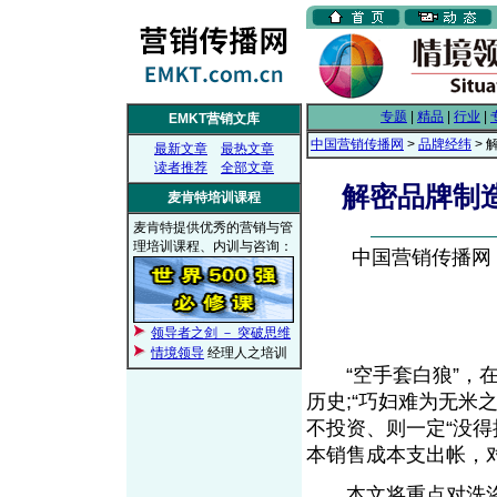
专题
|
精品
|
行业
|
EMKT营销文库
中国营销传播网
>
品牌经纬
> 
最新文章
最热文章
读者推荐
全部文章
解密品牌制
麦肯特培训课程
麦肯特提供优秀的营销与管
理培训课程、内训与咨询：
中国营销传播网， 2
领导者之剑 － 突破思维
情境领导
经理人之培训
“空手套白狼”，在如
历史;“巧妇难为无米
不投资、则一定“没得
本销售成本支出帐，
本文将重点对洗涤