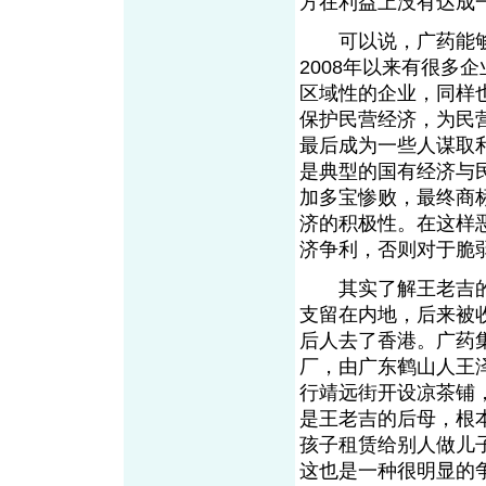
方在利益上没有达成
可以说，广药能够
2008年以来有很多
区域性的企业，同样
保护民营经济，为民
最后成为一些人谋取
是典型的国有经济与
加多宝惨败，最终商
济的积极性。在这样
济争利，否则对于脆
其实了解王老吉的人
支留在内地，后来被
后人去了香港。广药
厂，由广东鹤山人王泽邦
行靖远街开设凉茶铺
是王老吉的后母，根
孩子租赁给别人做儿
这也是一种很明显的