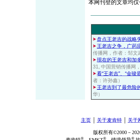
本网刊登的文章均仅
盘点王老吉的战略
王老吉之争，广药
传播网，作者：邹文
现在的王老吉和加
31, 中国营销传播
看“王老吉”、“金骏
者：许孙鑫）
王老吉到了最危险
华）
主页
│
关于麦肯特
│
关于
版权所有©2000－2
®
®
®
麦肯特
、EMKT
、情境领导
均