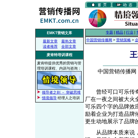
专题
|
精品
|
行业
|
EMKT营销文库
中国营销传播网
>
营销策略
>
最新文章
最热文章
读者推荐
全部文章
王
麦肯特培训课程
麦肯特提供优秀的营销与管
理培训课程、内训与咨询：
中国营销传播网， 2
曾经可口可乐传奇
领导者之剑 － 突破思维
情境领导
经理人之培训
厂在一夜之间被大火
可乐四个字的品牌效
励着企业为打造品牌
更生动地展示了品牌
从品牌本质来说，