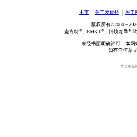
主页
│
关于麦肯特
│
关于
版权所有©2000－2
®
®
®
麦肯特
、EMKT
、情境领导
均
未经书面明确许可，本网
如有任何意
本页更新时间: