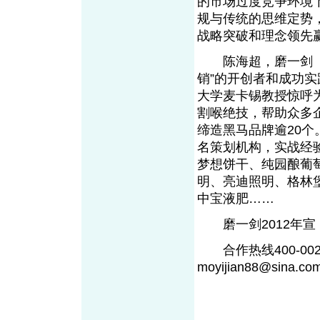
的市场过度竞争环境
规与传统的思维定势
战略突破和理念领先
陈海超，磨一剑（郑
销”的开创者和成功实
大学麦卡锡教授惊呼为
割喉绝技，帮助众多
缔造黑马品牌逾20
名策划机构，实战经
梦想饼干、纯园酿葡
明、亮迪照明、格林
中宝液肥……
磨一剑2012年宣
合作热线400-0020-
moyijian88@sin
a
.co