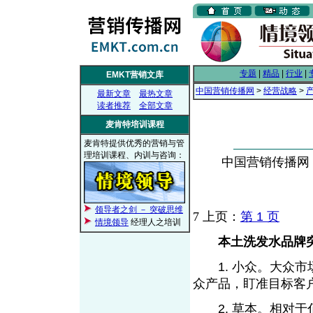
专题
|
精品
|
行业
|
EMKT营销文库
中国营销传播网
>
经营战略
>
最新文章
最热文章
读者推荐
全部文章
麦肯特培训课程
麦肯特提供优秀的营销与管
理培训课程、内训与咨询：
中国营销传播网， 2
领导者之剑 － 突破思维
7
上页：
第 1 页
情境领导
经理人之培训
本土洗发水品牌
1. 小众。大众市
众产品，盯准目标客
2. 草本。相对于