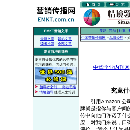
专题
|
精品
|
行业
|
EMKT营销文库
中国营销传播网
>
品牌经纬
> 
最新文章
最热文章
读者推荐
全部文章
麦肯特培训课程
麦肯特提供优秀的营销与管
理培训课程、内训与咨询：
中华企业内刊网
领导者之剑 － 突破思维
究竟什
情境领导
经理人之培训
引用Amazon 公司
牌就是指你与客户间
传中向他们许诺了什
应，对我们来说，口
评价。”我个人认为