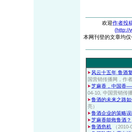
欢迎
作者投
(http:/
本网刊登的文章均仅
风云十五年 鲁酒复兴
国营销传播网，作
芝麻香，中国香—
04-10, 中国营
鲁酒的未来之路如
亮）
鲁酒企业的策略误
芝麻香能救鲁酒？
鲁酒危机
（2010