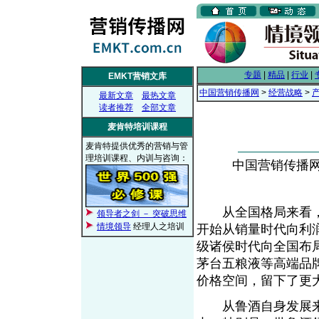
专题
|
精品
|
行业
|
EMKT营销文库
中国营销传播网
>
经营战略
>
最新文章
最热文章
读者推荐
全部文章
麦肯特培训课程
麦肯特提供优秀的营销与管
理培训课程、内训与咨询：
中国营销传播网， 
从全国格局来看，中
领导者之剑 － 突破思维
情境领导
经理人之培训
开始从销量时代向利
级诸侯时代向全国布
茅台五粮液等高端品
价格空间，留下了更
从鲁酒自身发展来