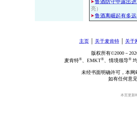
鲁酒防守中露出进
亮）
鲁酒离崛起有多远
主页
│
关于麦肯特
│
关于
版权所有©2000－2
®
®
®
麦肯特
、EMKT
、情境领导
均
未经书面明确许可，本网
如有任何意
本页更新时间: