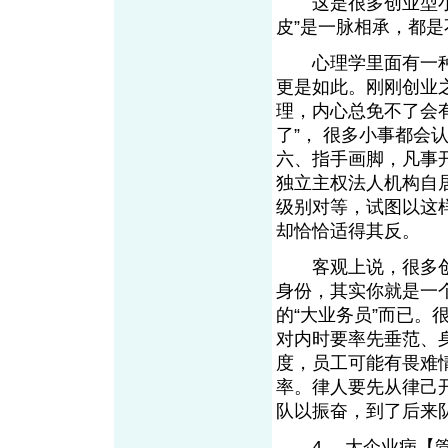
这是很多创业型小公
皮”是一脉相承，都
心理学里面有一种说
更是如此。刚刚创业
理，内心总免不了会
了”， 很多小事都会
六、指手画脚，凡事
独立主权法人机构自
级别对等，试图以这
却恰恰适得其反。
客观上说，很多创
身份，其实你就是一
的“大业务员”而已
对内时要率先垂范、
度，员工可能有畏难
率。律人要先从律己开
队以振奋，到了后
4、 大企业病【管