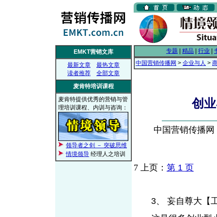
专题
|
精品
|
行业
|
EMKT营销文库
中国营销传播网
>
企业与人
>
最新文章
最热文章
读者推荐
全部文章
麦肯特培训课程
麦肯特提供优秀的营销与管
创业
理培训课程、内训与咨询：
中国营销传播网， 2
领导者之剑 － 突破思维
情境领导
经理人之培训
7
上页：
第 1 页
3、 妄自尊大【工