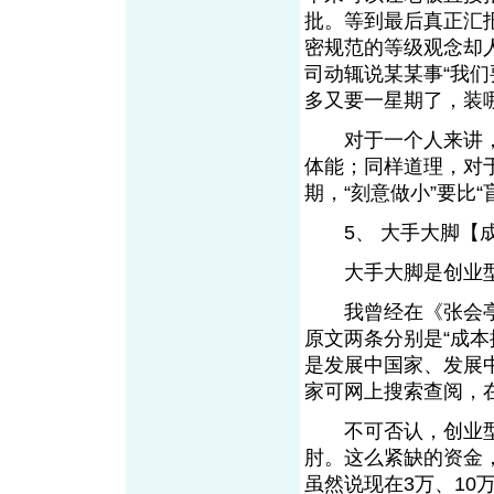
批。等到最后真正汇
密规范的等级观念却
司动辄说某某事“我们
多又要一星期了，装
对于一个人来讲，
体能；同样道理，对
期，“刻意做小”要
5、 大手大脚【成
大手大脚是创业型
我曾经在《张会亭 
原文两条分别是“成本
是发展中国家、发展
家可网上搜索查阅，
不可否认，创业型
肘。这么紧缺的资金
虽然说现在3万、10