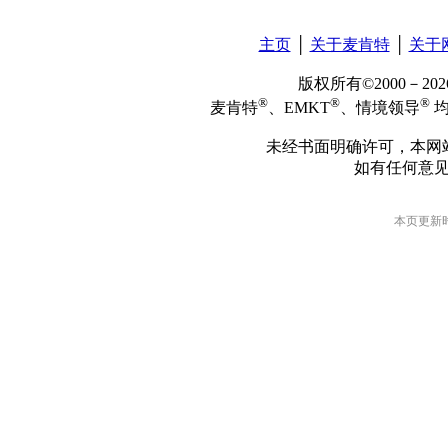
主页
│
关于麦肯特
│
关于
版权所有©2000－2
®
®
®
麦肯特
、EMKT
、情境领导
均
未经书面明确许可，本网
如有任何意
本页更新时间: